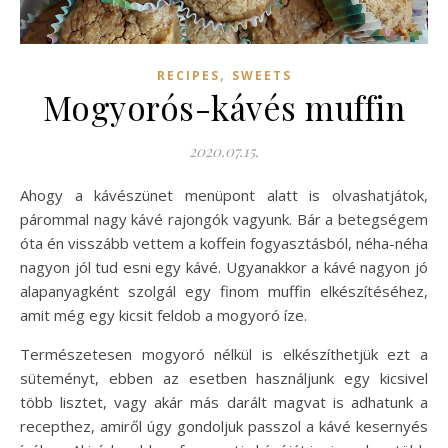
,
RECIPES
SWEETS
Mogyorós-kávés muffin
2020.07.15.
Ahogy a kávészünet menüpont alatt is olvashatjátok,
párommal nagy kávé rajongók vagyunk. Bár a betegségem
óta én visszább vettem a koffein fogyasztásból, néha-néha
nagyon jól tud esni egy kávé. Ugyanakkor a kávé nagyon jó
alapanyagként szolgál egy finom muffin elkészítéséhez,
amit még egy kicsit feldob a mogyoró íze.
Természetesen mogyoró nélkül is elkészíthetjük ezt a
süteményt, ebben az esetben használjunk egy kicsivel
több lisztet, vagy akár más darált magvat is adhatunk a
recepthez, amiről úgy gondoljuk passzol a kávé kesernyés