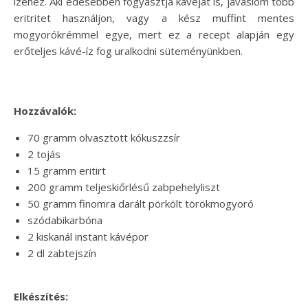
ízéhez. Aki édesebben fogyasztja kávéját is, javaslom több
eritritet használjon, vagy a kész muffint mentes
mogyorókrémmel egye, mert ez a recept alapján egy
erőteljes kávé-íz fog uralkodni süteményünkben.
Hozzávalók:
70 gramm olvasztott kókuszzsír
2 tojás
15 gramm eritirt
200 gramm teljeskiőrlésű zabpehelyliszt
50 gramm finomra darált pörkölt törökmogyoró
szódabikarbóna
2 kiskanál instant kávépor
2 dl zabtejszín
Elkészítés: