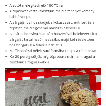
A sütőt melegítsük elő 180 °C-ra.
A tojásokat kettéválasztjuk, majd a fehérjét kemény
habbá verjük.
A sárgájához hozzáadjuk a kókuszzsírt, eritritet és a
tejszínt, majd egynemű masszává keverjük.
A száraz hozzávalókat kézi habverővel belekeverjük a
sárgáját tartalmazó masszába, majd két részletben
hozáforgatjuk a fehérje habját is.
Muffinpapírral bélelt sütőformába töltjük a tésztánkat.
Kb 20 percig sütjük, míg tűpróbára már nem ragad a
tésztánk a fogpiszkálóra.