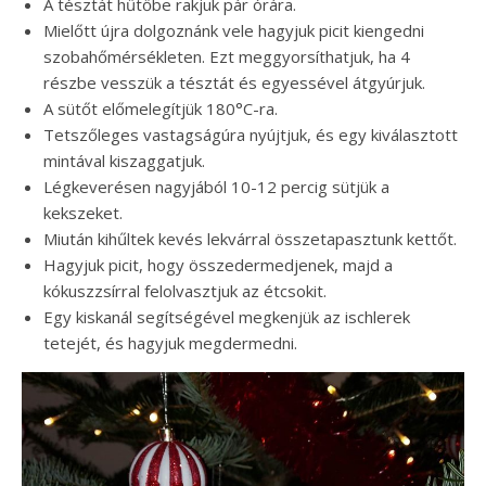
A tésztát hűtőbe rakjuk pár órára.
Mielőtt újra dolgoznánk vele hagyjuk picit kiengedni
szobahőmérsékleten. Ezt meggyorsíthatjuk, ha 4
részbe vesszük a tésztát és egyessével átgyúrjuk.
A sütőt előmelegítjük 180°C-ra.
Tetszőleges vastagságúra nyújtjuk, és egy kiválasztott
mintával kiszaggatjuk.
Légkeverésen nagyjából 10-12 percig sütjük a
kekszeket.
Miután kihűltek kevés lekvárral összetapasztunk kettőt.
Hagyjuk picit, hogy összedermedjenek, majd a
kókuszzsírral felolvasztjuk az étcsokit.
Egy kiskanál segítségével megkenjük az ischlerek
tetejét, és hagyjuk megdermedni.