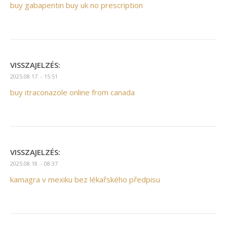
buy gabapentin buy uk no prescription
VISSZAJELZÉS:
2025.08.17. - 15:51
buy itraconazole online from canada
VISSZAJELZÉS:
2025.08.18. - 08:37
kamagra v mexiku bez lékařského předpisu