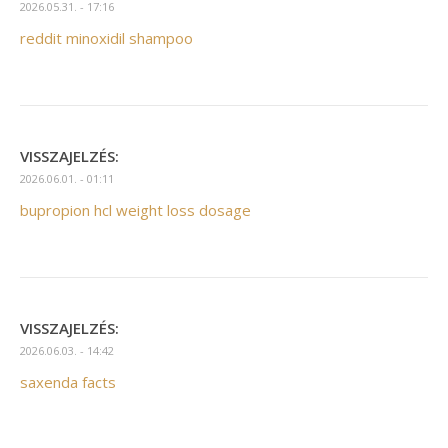
2026.05.31. - 17:16
reddit minoxidil shampoo
VISSZAJELZÉS:
2026.06.01. - 01:11
bupropion hcl weight loss dosage
VISSZAJELZÉS:
2026.06.03. - 14:42
saxenda facts