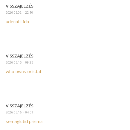
VISSZAJELZÉS:
2026.05.02. - 22:10
udenafil fda
VISSZAJELZÉS:
2026.05.15. - 09:25
who owns orlistat
VISSZAJELZÉS:
2026.05.16. - 04:51
semaglutid prisma