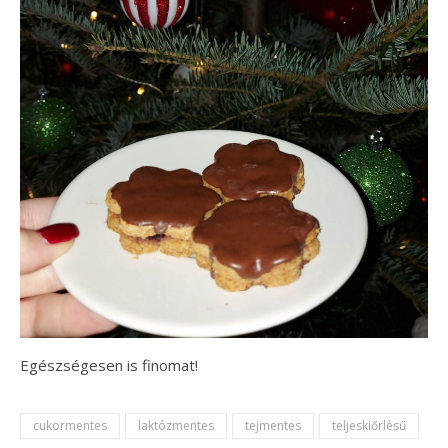
Egészségesen is finomat!
cukormentes
laktózmentes
tejmentes
teljeskiőrlésű