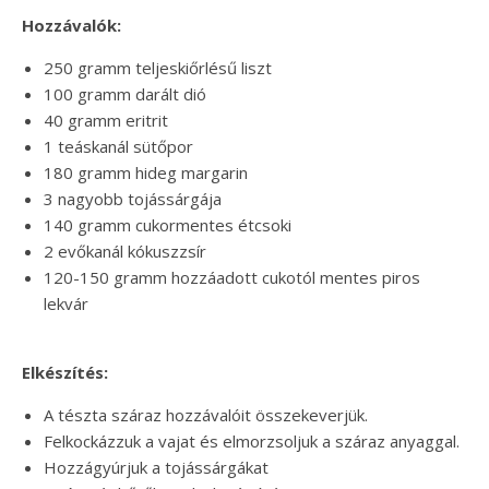
Hozzávalók:
250 gramm teljeskiőrlésű liszt
100 gramm darált dió
40 gramm eritrit
1 teáskanál sütőpor
180 gramm hideg margarin
3 nagyobb tojássárgája
140 gramm cukormentes étcsoki
2 evőkanál kókuszzsír
120-150 gramm hozzáadott cukotól mentes piros
lekvár
Elkészítés:
A tészta száraz hozzávalóit összekeverjük.
Felkockázzuk a vajat és elmorzsoljuk a száraz anyaggal.
Hozzágyúrjuk a tojássárgákat