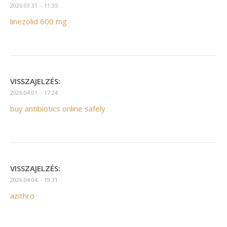
2026.03.31. - 11:35
linezolid 600 mg
VISSZAJELZÉS:
2026.04.01. - 17:24
buy antibiotics online safely
VISSZAJELZÉS:
2026.04.04. - 19:31
azithro