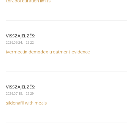
toradol duration limits
VISSZAJELZÉS:
2026.06.24. - 23:22
ivermectin demodex treatment evidence
VISSZAJELZÉS:
2026.07.15. - 22:29
sildenafil with meals