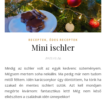
,
RECEPTEK
ÉDES RECEPTEK
Mini ischler
2022.12.24.
Mindig az ischler volt az egyik kedvenc süteményem.
Mégsem mertem soha nekiállni. Ma pedig már nem tudom
mitől féltem. Idén karácsonykor úgy döntöttem, ha törik ha
szakad én mentes ischlert sütök. Azt kell mondjam
megérte kivárnom: fantasztikus lett! Még nem késő
elkészíteni a családnak idén ünnepekkor!