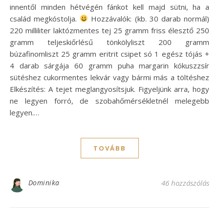
innentől minden hétvégén fánkot kell majd sütni, ha a
család megkóstolja.
Hozzávalók: (kb. 30 darab normál)
220 milliliter laktózmentes tej 25 gramm friss élesztő 250
gramm teljeskiőrlésű tönkölyliszt 200 gramm
búzafinomliszt 25 gramm eritrit csipet só 1 egész tójás +
4 darab sárgája 60 gramm puha margarin kókuszzsír
sütéshez cukormentes lekvár vagy bármi más a töltéshez
Elkészítés: A tejet meglangyosítsjuk. Figyeljünk arra, hogy
ne legyen forró, de szobahőmérsékletnél melegebb
legyen.…
TOVÁBB
Dominika
46 hozzászólás