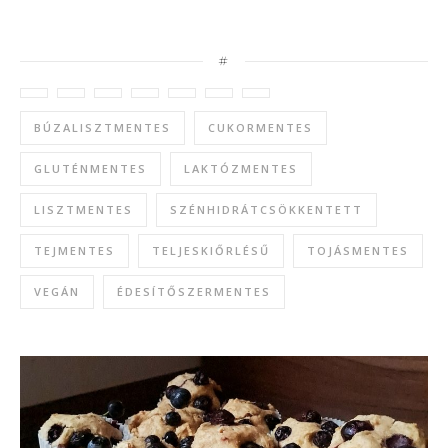
#
BÚZALISZTMENTES
CUKORMENTES
GLUTÉNMENTES
LAKTÓZMENTES
LISZTMENTES
SZÉNHIDRÁTCSÖKKENTETT
TEJMENTES
TELJESKIŐRLÉSŰ
TOJÁSMENTES
VEGÁN
ÉDESÍTŐSZERMENTES