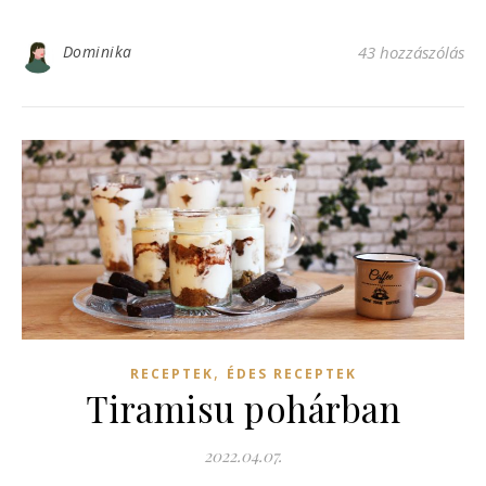
Dominika
43 hozzászólás
,
RECEPTEK
ÉDES RECEPTEK
Tiramisu pohárban
2022.04.07.