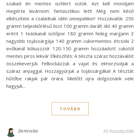
szakad én mentes ischlert sütök. Azt kell mondjam
megérte kivárnom: fantasztikus lett! Még nem késő
elkészíteni a családnak idén ünnepekkor! Hozzávalók: 250
gramm teljeskiőrlésű liszt 100 gramm darált dió 40 gramm
eritrit 1 teáskanál sütőpor 180 gramm hideg margarin 3
nagyobb tojássárgája 140 gramm cukormentes étcsoki 2
evőkanál kókuszzsír 120-150 gramm hozzáadott cukotól
mentes piros lekvár Elkészítés: A tészta száraz hozzávalóit
összekeverjük. Felkockázzuk a vajat és elmorzsoljuk a
száraz anyaggal. Hozzágyúrjuk a tojássárgákat A tésztát
hűtőbe rakjuk pár órára. Mielőtt újra dolgoznánk vele
hagyjuk…
TOVÁBB
Dominika
55 hozzászólás