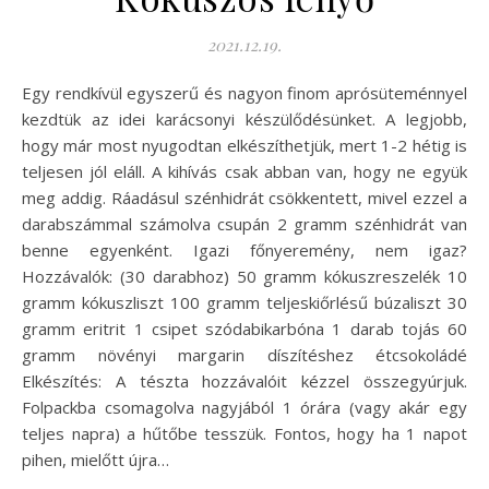
2021.12.19.
Egy rendkívül egyszerű és nagyon finom aprósüteménnyel
kezdtük az idei karácsonyi készülődésünket. A legjobb,
hogy már most nyugodtan elkészíthetjük, mert 1-2 hétig is
teljesen jól eláll. A kihívás csak abban van, hogy ne együk
meg addig. Ráadásul szénhidrát csökkentett, mivel ezzel a
darabszámmal számolva csupán 2 gramm szénhidrát van
benne egyenként. Igazi főnyeremény, nem igaz?
Hozzávalók: (30 darabhoz) 50 gramm kókuszreszelék 10
gramm kókuszliszt 100 gramm teljeskiőrlésű búzaliszt 30
gramm eritrit 1 csipet szódabikarbóna 1 darab tojás 60
gramm növényi margarin díszítéshez étcsokoládé
Elkészítés: A tészta hozzávalóit kézzel összegyúrjuk.
Folpackba csomagolva nagyjából 1 órára (vagy akár egy
teljes napra) a hűtőbe tesszük. Fontos, hogy ha 1 napot
pihen, mielőtt újra…