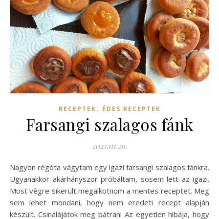
,
RECEPTEK
ÉDES RECEPTEK
Farsangi szalagos fánk
2023.01.29.
Nagyon régóta vágytam egy igazi farsangi szalagos fánkra.
Ugyanakkor akárhányszor próbáltam, sosem lett az igazi.
Most végre sikerült megalkotnom a mentes receptet. Meg
sem lehet mondani, hogy nem eredeti recept alapján
készült. Csinálájátok meg bátran! Az egyetlen hibája, hogy