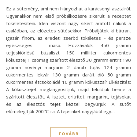
Ez a sütemény, ami nem hiányozhat a karácsonyi asztalról.
Ugyanakkor nem első próbálkozásre sikerült a receptet
tökéletesíteni. Idén viszont nagy sikert aratott nálunk a
családban, az előzetes sütésekkor. Próbáljátok ki bátran,
igazán finom, az eredeti zserbó tökéletes – és persze
egészséges – mása. Hozzávalók: 450 gramm
teljeskiőrlésű búzaliszt 150 milliliter cukormentes
kókusztej 1 csomag szárított élesztő 30 gramm eritrit 190
gramm növényi margarin 2 darab tojás 124 gramm
cukormentes lekvár 130 gramm darált dió 50 gramm
cukormentes étcsokoládé 16 gramm kókuszzsír Elkészítés:
A kókusztejet meglangyosítjuk, majd feloldjuk benne a
szárított élesztőt. A lisztet, eritritet, margarint, tojásokat
és az élesztős tejet kézzel begyúrjuk. A sütőt
előmelegítjük 200°C-ra. A tepsinket nagyjából egy…
TOVÁBB