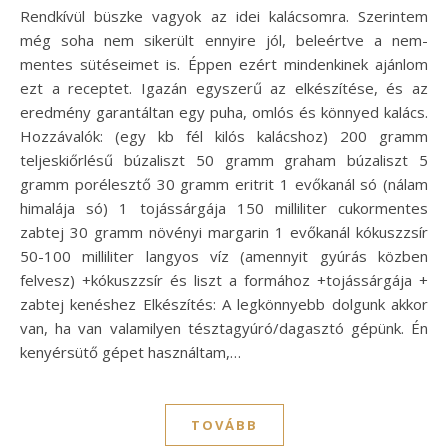
Rendkívül büszke vagyok az idei kalácsomra. Szerintem
még soha nem sikerült ennyire jól, beleértve a nem-
mentes sütéseimet is. Éppen ezért mindenkinek ajánlom
ezt a receptet. Igazán egyszerű az elkészítése, és az
eredmény garantáltan egy puha, omlós és könnyed kalács.
Hozzávalók: (egy kb fél kilós kalácshoz) 200 gramm
teljeskiőrlésű búzaliszt 50 gramm graham búzaliszt 5
gramm porélesztő 30 gramm eritrit 1 evőkanál só (nálam
himalája só) 1 tojássárgája 150 milliliter cukormentes
zabtej 30 gramm növényi margarin 1 evőkanál kókuszzsír
50-100 milliliter langyos víz (amennyit gyúrás közben
felvesz) +kókuszzsír és liszt a formához +tojássárgája +
zabtej kenéshez Elkészítés: A legkönnyebb dolgunk akkor
van, ha van valamilyen tésztagyúró/dagasztó gépünk. Én
kenyérsütő gépet használtam,…
TOVÁBB