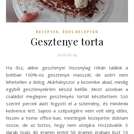
,
RECEPTEK
ÉDES RECEPTEK
Gesztenye torta
2021.10.14.
Ha ősz, akkor gesztenye! Viszonylag ritkán találok a
boltban 100%-os gesztenye masszát, de azért nem
lehetetlen a dolog. Akárhányszor a kezembe akad, mindig
egyből gesztenyekrém készül belőle. Most azonban a
családot meglepve gesztenyés tortát készítettem. Szó
szerint percek alatt fogyott el a sütemény, és mindenki
kedvence lett. Sajnos a szépségére nem volt elég időm,
hiszen a home office-ban, meetingek közepette dobtam
össze, de az biztos, hogy nem utoljára. Hozzávalók: 3
darab tojás 40 gramm eritrit 50 gramm graham liszt 10