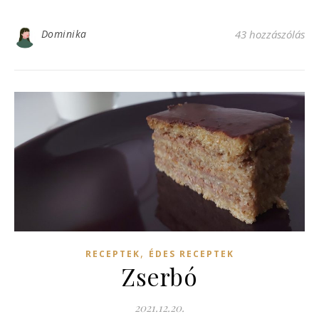
Dominika
43 hozzászólás
,
RECEPTEK
ÉDES RECEPTEK
Zserbó
2021.12.20.