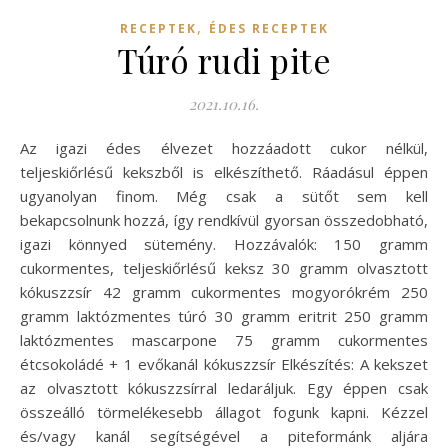
,
RECEPTEK
ÉDES RECEPTEK
Túró rudi pite
2021.10.16.
Az igazi édes élvezet hozzáadott cukor nélkül,
teljeskiőrlésű kekszből is elkészíthető. Ráadásul éppen
ugyanolyan finom. Még csak a sütőt sem kell
bekapcsolnunk hozzá, így rendkívül gyorsan összedobható,
igazi könnyed sütemény. Hozzávalók: 150 gramm
cukormentes, teljeskiőrlésű keksz 30 gramm olvasztott
kókuszzsír 42 gramm cukormentes mogyorókrém 250
gramm laktózmentes túró 30 gramm eritrit 250 gramm
laktózmentes mascarpone 75 gramm cukormentes
étcsokoládé + 1 evőkanál kókuszzsír Elkészítés: A kekszet
az olvasztott kókuszzsírral ledaráljuk. Egy éppen csak
összeálló törmelékesebb állagot fogunk kapni. Kézzel
és/vagy kanál segítségével a piteformánk aljára