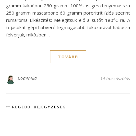
gramm kakaópor 250 gramm 100%-os gesztenyemassza
250 gramm mascarpone 60 gramm poreritrit ízlés szerint
rumaroma Elkészítés: Melegítsük elő a sütőt 180°C-ra. A
tojásokat gépi habverő legmagasabb fokozatával habosra
felverjük, miközben…
TOVÁBB
Dominika
14 hozzászólás
RÉGEBBI BEJEGYZÉSEK