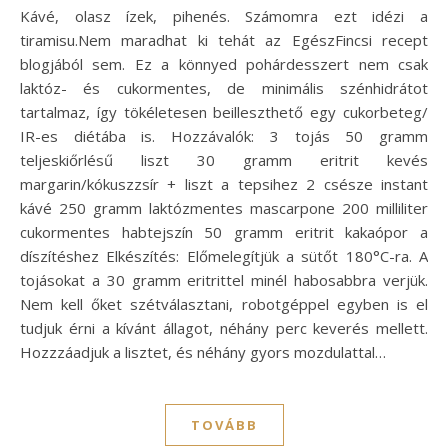
Kávé, olasz ízek, pihenés. Számomra ezt idézi a
tiramisu.Nem maradhat ki tehát az EgészFincsi recept
blogjából sem. Ez a könnyed pohárdesszert nem csak
laktóz- és cukormentes, de minimális szénhidrátot
tartalmaz, így tökéletesen beilleszthető egy cukorbeteg/
IR-es diétába is. Hozzávalók: 3 tojás 50 gramm
teljeskiőrlésű liszt 30 gramm eritrit kevés
margarin/kókuszzsír + liszt a tepsihez 2 csésze instant
kávé 250 gramm laktózmentes mascarpone 200 milliliter
cukormentes habtejszín 50 gramm eritrit kakaópor a
díszítéshez Elkészítés: Előmelegítjük a sütőt 180°C-ra. A
tojásokat a 30 gramm eritrittel minél habosabbra verjük.
Nem kell őket szétválasztani, robotgéppel egyben is el
tudjuk érni a kívánt állagot, néhány perc keverés mellett.
Hozzzáadjuk a lisztet, és néhány gyors mozdulattal…
TOVÁBB