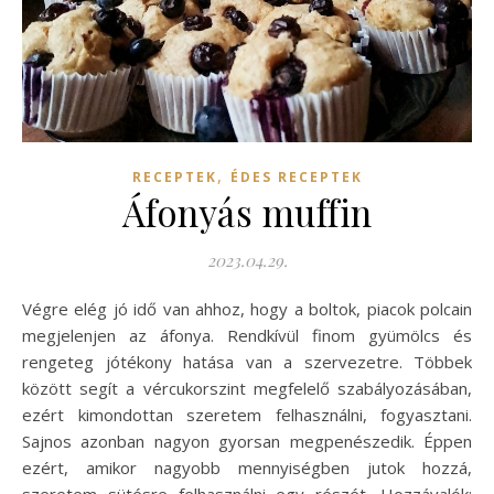
,
RECEPTEK
ÉDES RECEPTEK
Áfonyás muffin
2023.04.29.
Végre elég jó idő van ahhoz, hogy a boltok, piacok polcain
megjelenjen az áfonya. Rendkívül finom gyümölcs és
rengeteg jótékony hatása van a szervezetre. Többek
között segít a vércukorszint megfelelő szabályozásában,
ezért kimondottan szeretem felhasználni, fogyasztani.
Sajnos azonban nagyon gyorsan megpenészedik. Éppen
ezért, amikor nagyobb mennyiségben jutok hozzá,
szeretem sütésre felhasználni egy részét. Hozzávalók: