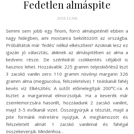
Fedetlen almáspite
2021.12.09.
Semmi sem jobb egy finom, forró almáspiténél ebben a
nagy hidegben, ami mostanra beköltözött az országba.
Próbáltátok már ‘fedés’ nélkül elkészíteni? Azoknak lesz ez
igazán jó választás, akiknek az almáspitében az alma a
kedvenc része. De szénhidrát csökkentés céljából is
hasznos lehet. Hozzávalók: 225 gramm teljeskiőrlésű liszt
3 zacskó vanilin zero 110 gramm növényi margarin 326
gramm alma (megpucolva, felszeletelve) 1 teáskanál fahéj
kevés víz Elkészítés: A sütőt előmelegítjük 200°C-ra. A
lisztet a margarinnal elmorzsoljuk. Ha a keverék már
zsemlemorzsára hasonlít, hozzáadunk 2 zacskó vanilint,
majd 3-5 evőkanál vizet. Összegyúrjuk a tésztát, majd a
pite formánk méretére nyújtjuk. A meghámozott és
felszeletelt almát 1 zacskó vanilinnal és fahéjjal
összekeverjük. Mindenhoa…