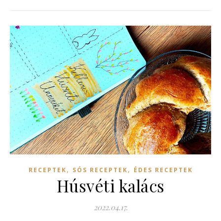
,
,
RECEPTEK
SÓS RECEPTEK
ÉDES RECEPTEK
Húsvéti kalács
2022.04.17.