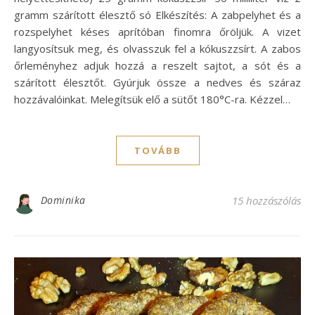
gramm szárított élesztő só Elkészítés: A zabpelyhet és a
rozspelyhet késes aprítóban finomra őröljük. A vizet
langyosítsuk meg, és olvasszuk fel a kókuszzsírt. A zabos
őrleményhez adjuk hozzá a reszelt sajtot, a sót és a
szárított élesztőt. Gyúrjuk össze a nedves és száraz
hozzávalóinkat. Melegítsük elő a sütőt 180°C-ra. Kézzel…
TOVÁBB
Dominika
15 hozzászólás