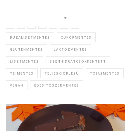
#
BÚZALISZTMENTES
CUKORMENTES
GLUTÉNMENTES
LAKTÓZMENTES
LISZTMENTES
SZÉNHIDRÁTCSÖKKENTETT
TEJMENTES
TELJESKIŐRLÉSŰ
TOJÁSMENTES
VEGÁN
ÉDESÍTŐSZERMENTES