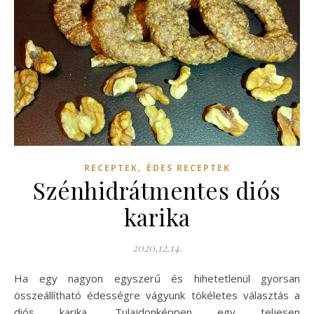
,
RECEPTEK
ÉDES RECEPTEK
Szénhidrátmentes diós
karika
2020.12.14.
Ha egy nagyon egyszerű és hihetetlenül gyorsan
összeállítható édességre vágyunk tökéletes választás a
diós karika. Tulajdonképpen egy teljesen