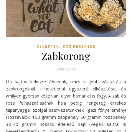
,
RECEPTEK
SÓS RECEPTEK
Zabkorong
2020.12.17.
Ha sajtos kekszre éhezünk, nincs is jobb választás a
zabkrongoknál. Hihetetlenül egyszerű elkészítése, és
amilyen gyorsan kész van, olyan hamar el is fogy. A zab és
rozs felhasználásának hála pedig rengeteg értékes
tápanyaggal szolgál szervezetünknek. Igazi főnyeremény!
Hozzávalók: 100 gramm zabpehely 50 gramm rozspehely
30-40 gramm hosszú érlelésű sajt (vegán sajttal is
helyettesíthető) 25 gramm kókuszzsír 50 milliliter víz 2