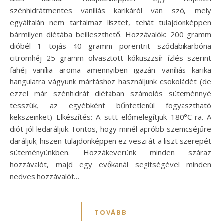
szénhidrátmentes vaníliás karikáról van szó, mely
egyáltalán nem tartalmaz lisztet, tehát tulajdonképpen
bármilyen diétába beilleszthető. Hozzávalók: 200 gramm
dióbél 1 tojás 40 gramm poreritrit szódabikarbóna
citromhéj 25 gramm olvasztott kókuszzsír ízlés szerint
fahéj vanília aroma amennyiben igazán vaníliás karika
hangulatra vágyunk mártáshoz használjunk csokoládét (de
ezzel már szénhidrát diétában számolós süteménnyé
tesszük, az egyébként bűntetlenül fogyasztható
kekszeinket) Elkészítés: A sütt előmelegítjük 180°C-ra. A
diót jól ledaráljuk. Fontos, hogy minél apróbb szemcséjűre
daráljuk, hiszen tulajdonképpen ez veszi át a liszt szerepét
süteményünkben. Hozzákeverünk minden száraz
hozzávalót, majd egy evőkanál segítségével minden
nedves hozzávalót…
TOVÁBB