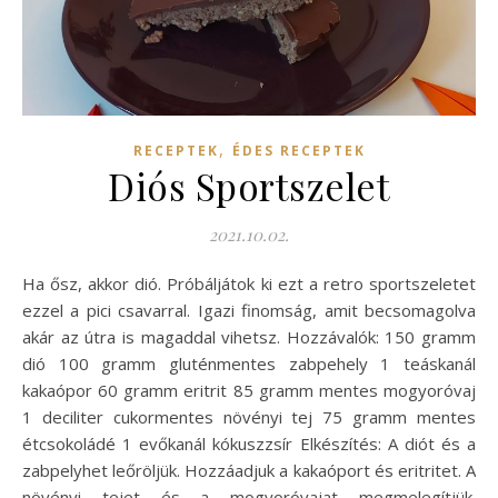
,
RECEPTEK
ÉDES RECEPTEK
Diós Sportszelet
2021.10.02.
Ha ősz, akkor dió. Próbáljátok ki ezt a retro sportszeletet
ezzel a pici csavarral. Igazi finomság, amit becsomagolva
akár az útra is magaddal vihetsz. Hozzávalók: 150 gramm
dió 100 gramm gluténmentes zabpehely 1 teáskanál
kakaópor 60 gramm eritrit 85 gramm mentes mogyoróvaj
1 deciliter cukormentes növényi tej 75 gramm mentes
étcsokoládé 1 evőkanál kókuszzsír Elkészítés: A diót és a
zabpelyhet leőröljük. Hozzáadjuk a kakaóport és eritritet. A
növényi tejet és a mogyoróvajat megmelegítjük.