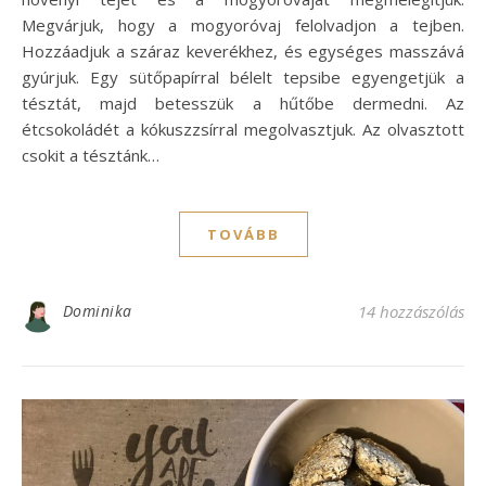
Megvárjuk, hogy a mogyoróvaj felolvadjon a tejben.
Hozzáadjuk a száraz keverékhez, és egységes masszává
gyúrjuk. Egy sütőpapírral bélelt tepsibe egyengetjük a
tésztát, majd betesszük a hűtőbe dermedni. Az
étcsokoládét a kókuszzsírral megolvasztjuk. Az olvasztott
csokit a tésztánk…
TOVÁBB
Dominika
14 hozzászólás