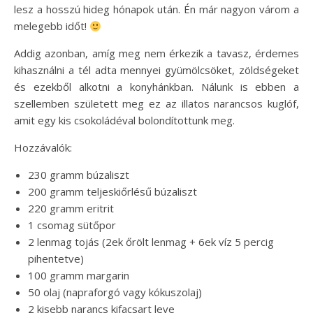
lesz a hosszú hideg hónapok után. Én már nagyon várom a
melegebb időt!
Addig azonban, amíg meg nem érkezik a tavasz, érdemes
kihasználni a tél adta mennyei gyümölcsöket, zöldségeket
és ezekből alkotni a konyhánkban. Nálunk is ebben a
szellemben született meg ez az illatos narancsos kuglóf,
amit egy kis csokoládéval bolondítottunk meg.
Hozzávalók:
230 gramm búzaliszt
200 gramm teljeskiőrlésű búzaliszt
220 gramm eritrit
1 csomag sütőpor
2 lenmag tojás (2ek őrölt lenmag + 6ek víz 5 percig
pihentetve)
100 gramm margarin
50 olaj (napraforgó vagy kókuszolaj)
2 kisebb narancs kifacsart leve