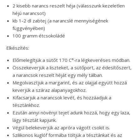
2 kisebb narancs reszelt héja (válasszunk kezeletlen
héjú narancsot)
kb 1-2 dl zabtej (a narancslé mennyiségének
függvényében)
100 gramm étcsokoládé
Elkészítés:
Előmelegítjük a sütőt 170 C°-ra légkeveréses módban.
Összekeverjük a liszteket, a sütőport, az édesítőszert,
a narancsok reszelt héját egy mély tálban.
Megolvasztjuk a margarint, és az olajjal együtt hozzá
keverjük a száraz alapanyagokhoz.
Kifacsarjuk a narancsok levét, és hozzáadjuk a
tésztánkhoz.
Ezután annyi növényi tejet adunk hozzá, hogy egy laza,
lágy tésztát kapjunk.
Végül belekeverjük az apróra vágott csokit is.
Szilikonos kuglóf formába töltjük a tésztánkat és az