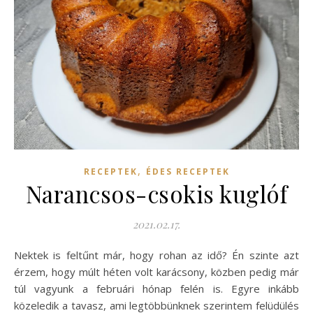
,
RECEPTEK
ÉDES RECEPTEK
Narancsos-csokis kuglóf
2021.02.17.
Nektek is feltűnt már, hogy rohan az idő? Én szinte azt
érzem, hogy múlt héten volt karácsony, közben pedig már
túl vagyunk a februári hónap felén is. Egyre inkább
közeledik a tavasz, ami legtöbbünknek szerintem felüdülés