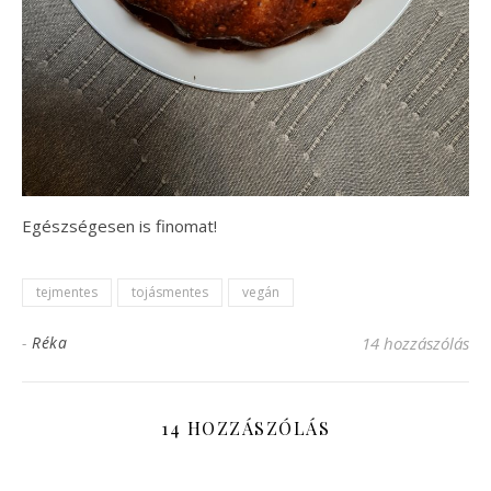
Egészségesen is finomat!
tejmentes
tojásmentes
vegán
-
Réka
14 hozzászólás
14 HOZZÁSZÓLÁS