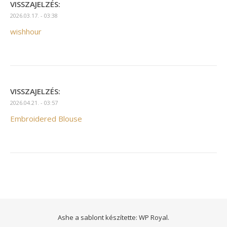
VISSZAJELZÉS:
2026.03.17. - 03:38
wishhour
VISSZAJELZÉS:
2026.04.21. - 03:57
Embroidered Blouse
Ashe a sablont készítette:
WP Royal
.