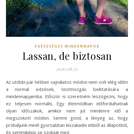
EGÉSZSÉGES MINDENNAPOK
Lassan, de biztosan
2020.08.23.
Az utóbbi pár hétben sajnálatos módon nem volt elég időm
a normál edzések, testmozgás beiktatására a
mindennapjaimba. Először is szeretném leszögezni, hogy
ez teljesen normális. Egy életmódban előfordulhatnak
olyan időszakok, amikor nem jut mindenre idő a
megszokott módon. Semmi gond, a lényeg az, hogy
próbáljunk minél gyorsabban kiszakadni ebből az állapotból,
és semmiképp se szokjuk meg.