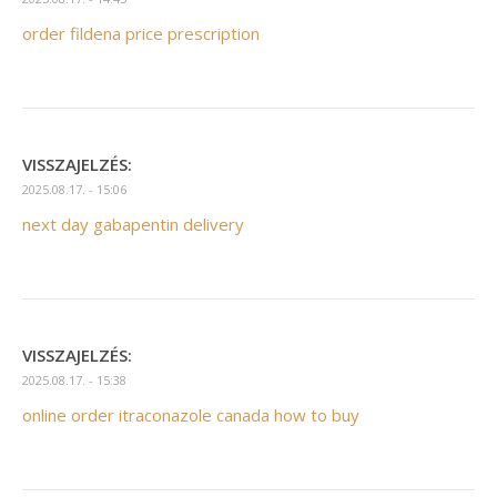
order fildena price prescription
VISSZAJELZÉS:
2025.08.17. - 15:06
next day gabapentin delivery
VISSZAJELZÉS:
2025.08.17. - 15:38
online order itraconazole canada how to buy