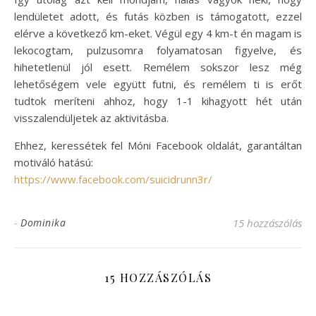
lendületet adott, és futás közben is támogatott, ezzel
elérve a következő km-eket. Végül egy 4 km-t én magam is
lekocogtam, pulzusomra folyamatosan figyelve, és
hihetetlenül jól esett. Remélem sokszor lesz még
lehetőségem vele együtt futni, és remélem ti is erőt
tudtok meríteni ahhoz, hogy 1-1 kihagyott hét után
visszalendüljetek az aktivitásba.
Ehhez, keressétek fel Móni Facebook oldalát, garantáltan
motiváló hatású:
https://www.facebook.com/suicidrunn3r/
-
Dominika
15 hozzászólás
15 HOZZÁSZÓLÁS