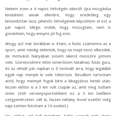
Nekem ezen a 4 napos hétvégén sikerült újra mozgásba
lendülnöm annak ellenére, hogy eredetileg egy
kimondottan laza, pihenős hétvégének képzeltem el ezt a
pár napot. Mégis örülök, hogy mozogtam, nem is
gondoltam, hogy ennyire jól fog esni.
Ahogy azt már korábban is írtam, a futás számomra az a
sport, amit mindig eldöntök, hogy na majd most elkezdek,
de motiváció hiányában sosem sikerül messzire jutnom
vele. Szerencsémre Móni ismerősöm hatalmas futás guru,
és az elmúlt pár napban is ő motivált arra, hogy legalább
egyik nap menjek ki vele tókörözni. Bevallom tartottam
attól, hogy mennyit fogok bírni a kihagyásos hetek után,
hiszen előtte is a 3 km volt csupán az, amit meg tudtam
tenni. (Volt versenysportolóként ez a 3 km belőlem
szégyenérzetet vált ki, hiszen néhány évvel ezelőtt még
napi szinten futottam a 10-eseket.)
Így utólag azt kell mondjam, hálás vagyok neki, hogy