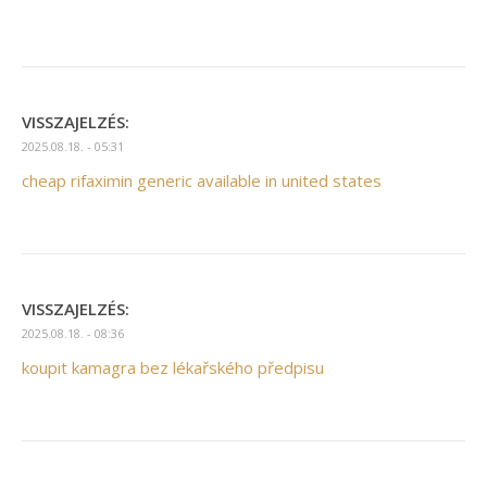
VISSZAJELZÉS:
2025.08.18. - 05:31
cheap rifaximin generic available in united states
VISSZAJELZÉS:
2025.08.18. - 08:36
koupit kamagra bez lékařského předpisu