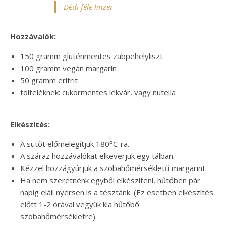
Dédi féle linzer
Hozzávalók:
150 gramm gluténmentes zabpehelyliszt
100 gramm vegán margarin
50 gramm eritrit
tölteléknek: cukormentes lekvár, vagy nutella
Elkészítés:
A sütőt előmelegítjük 180°C-ra.
A száraz hozzávalókat elkeverjük egy tálban.
Kézzel hozzágyúrjuk a szobahőmérsékletű margarint.
Ha nem szeretnénk egyből elkészíteni, hűtőben pár
napig eláll nyersen is a tésztánk. (Ez esetben elkészítés
előtt 1-2 órával vegyük kia hűtőbő
szobahőmérsékletre).