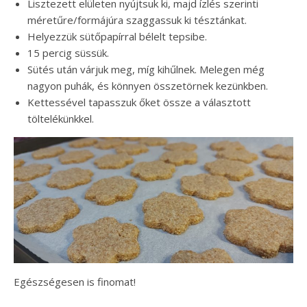
Lisztezett elületen nyújtsuk ki, majd ízlés szerinti
méretűre/formájúra szaggassuk ki tésztánkat.
Helyezzük sütőpapírral bélelt tepsibe.
15 percig süssük.
Sütés után várjuk meg, míg kihűlnek. Melegen még
nagyon puhák, és könnyen összetörnek kezünkben.
Kettessével tapasszuk őket össze a választott
töltelékünkkel.
Egészségesen is finomat!