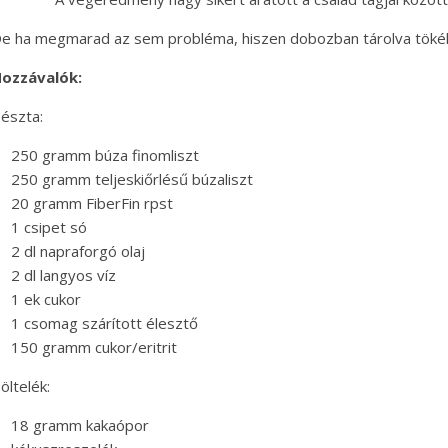
e ha megmarad az sem probléma, hiszen dobozban tárolva tökélet
ozzávalók:
észta:
250 gramm búza finomliszt
250 gramm teljeskiőrlésű búzaliszt
20 gramm FiberFin rpst
1 csipet só
2 dl napraforgó olaj
2 dl langyos víz
1 ek cukor
1 csomag szárított élesztő
150 gramm cukor/eritrit
öltelék:
18 gramm kakaópor