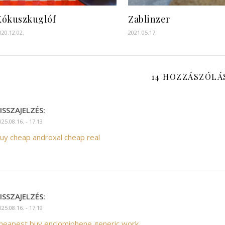
Kókuszkuglóf
Zablinzer
020.12.02.
2021.05.17.
14 HOZZÁSZÓLÁ
ISSZAJELZÉS:
025.08.16. - 17:13
uy cheap androxal cheap real
ISSZAJELZÉS:
025.08.16. - 17:19
heapest buy enclomiphene generic work