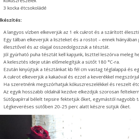
kókuszreszelék
3 kocka étcsokoládé
lkészítés:
A langyos vízben elkeverjük az 1 ek cukrot és a szárított éleszt
Egy tálban elkeverjük a liszteket és a rostot – ennek hiányában p
élesztővel és az olajjal összedolgozzuk a tésztát.
Jól gyúrható puha tésztát kell kapjunk, liszttel leszórva meleg h
A kelesztés ideje után előmelegítjük a sütőt 180 °C-ra.
Ezután kinyújtjuk a tésztánkat kb fél cm vastag téglalappá és egy
A cukrot elkeverjük a kakaóval és ezzel a keverékkel megszórjuk 
Ha szeretnénk megszórhatjuk kókuszreszelékkel és reszelt étcs
Az egyik hosszabb oldalnál kezdve elkezdjük szorosan feltekerni
Sütőpapírral bélelt tepsire fektetjük őket, egymástól nagyobb t
Légkeveréses sütőben 20-25 perc alatt készre sütjük őket.