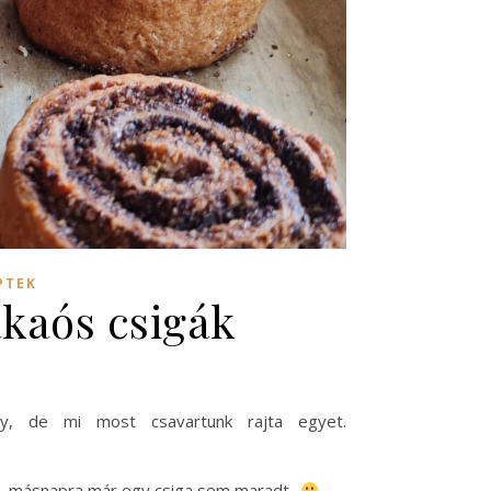
PTEK
kaós csigák
y, de mi most csavartunk rajta egyet.
tt, másnapra már egy csiga sem maradt..