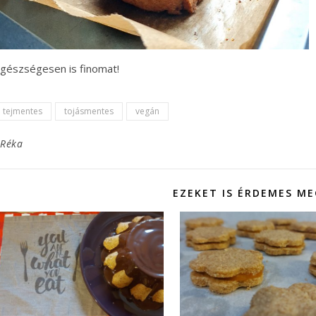
gészségesen is finomat!
tejmentes
tojásmentes
vegán
Réka
EZEKET IS ÉRDEMES M