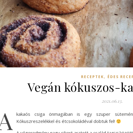
,
RECEPTEK
ÉDES RECE
Vegán kókuszos-ka
2021.06.13.
A
kakaós csiga önmagában is egy szuper sütemén
Kókuszreszelékkel és étcsokoládéval dobtuk fel!
A végeredmény nagy sikert aratott a család tagjai közö