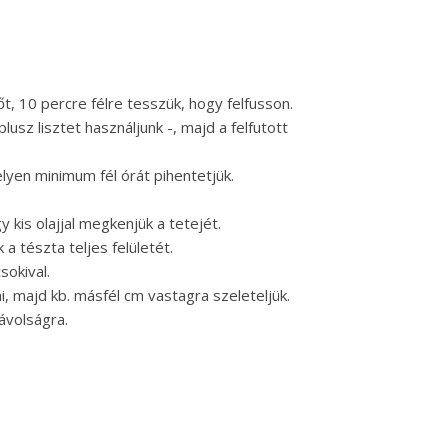
őt, 10 percre félre tesszük, hogy felfusson.
lusz lisztet használjunk -, majd a felfutott
elyen minimum fél órát pihentetjük.
 kis olajjal megkenjük a tetejét.
a tészta teljes felületét.
okival.
, majd kb. másfél cm vastagra szeleteljük.
ávolságra.