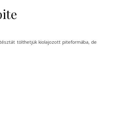
ite
észtát tölthetjük kiolajozott piteformába, de