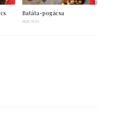
rcs
Batáta-pogácsa
2020.10.01.