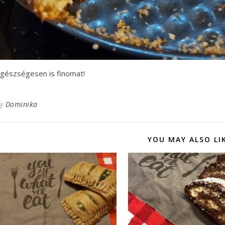
gészségesen is finomat!
By
Dominika
YOU MAY ALSO LI