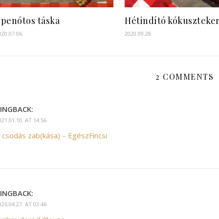
Spenótos táska
Hétindító kókuszteke
020.07.06.
2020.09.28.
2 COMMENTS
INGBACK:
021.01.10. AT 14:56
 csodás zab(kása) – EgészFincsi
INGBACK:
026.04.27. AT 03:46