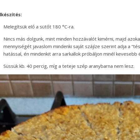
lkészítés:
Melegítsük elő a sütőt 180 °C-ra.
Nincs más dolgunk, mint minden hozzávalót kimérni, majd azokat
mennyiségét javaslom mindenki saját szájíze szerint adja a “tés
hatással, én mindenkit arra sarkallok próbáljon minél kevesebb 
Süssük kb. 40 percig, míg a teteje szép aranybarna nem lesz.