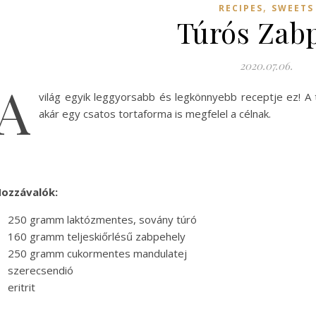
,
RECIPES
SWEETS
Túrós Zabp
2020.07.06.
A
világ egyik leggyorsabb és legkönnyebb receptje ez! A t
akár egy csatos tortaforma is megfelel a célnak.
ozzávalók:
250 gramm laktózmentes, sovány túró
160 gramm teljeskiőrlésű zabpehely
250 gramm cukormentes mandulatej
szerecsendió
eritrit