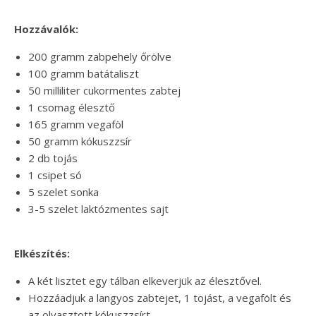
Hozzávalók:
200 gramm zabpehely őrölve
100 gramm batátaliszt
50 milliliter cukormentes zabtej
1 csomag élesztő
165 gramm vegaföl
50 gramm kókuszzsír
2 db tojás
1 csipet só
5 szelet sonka
3-5 szelet laktózmentes sajt
Elkészítés:
A két lisztet egy tálban elkeverjük az élesztővel.
Hozzáadjuk a langyos zabtejet, 1 tojást, a vegafölt és
az olvasztott kókuszzsírt.