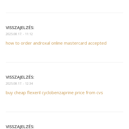
VISSZAJELZÉS:
2025.08.17. - 11:12
how to order androxal online mastercard accepted
VISSZAJELZÉS:
2025.08.17. - 12:34
buy cheap flexeril cyclobenzaprine price from cvs
VISSZAJELZÉS: