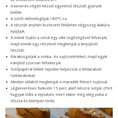
A keverés végén kézzel egynemű tésztát gyúrunk
belőle.
A sütőt előmelegítjük 180°C-ra.
A tésztát enyhén lisztezett felületen négyszög alakúra
nyújtjuk.
A másik tojást a sóval egy villa segítségével felverjük,
majd ennek egy részével megkenjük a kinyújtott
tésztát.
Rárakosgatjuk a sonka- és sajtszeleteket, majd egyik
irányból szoroan feltekerjük.
Sütőpapírral bélelt tepsibe helyezzük a feldarabolt
rúddarabokat.
Minden oldalról megkenjük a maradék felvert tojással.
Légkeveréses funkción 15 perc alatt készre sütjük. (Picit
hagyjuk hűlni a tepsiben, mert ekkor még elég puha a
tészta és könnyen törik)