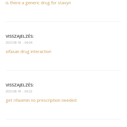
is there a generic drug for staxyn
VISSZAJELZÉS:
2025.08.18. - 06:04
xifaxan drug interaction
VISSZAJELZÉS:
2025.08.18. - 06:22
get rifaximin no prescription needed