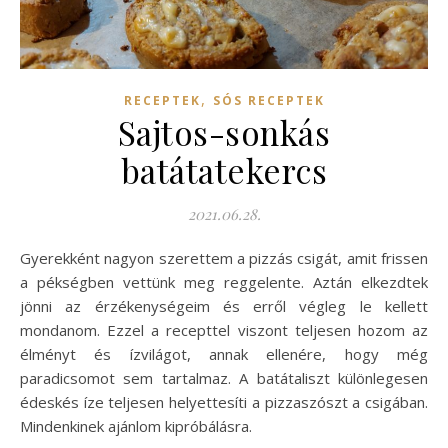
,
RECEPTEK
SÓS RECEPTEK
Sajtos-sonkás
batátatekercs
2021.06.28.
Gyerekként nagyon szerettem a pizzás csigát, amit frissen
a pékségben vettünk meg reggelente. Aztán elkezdtek
jönni az érzékenységeim és erről végleg le kellett
mondanom. Ezzel a recepttel viszont teljesen hozom az
élményt és ízvilágot, annak ellenére, hogy még
paradicsomot sem tartalmaz. A batátaliszt különlegesen
édeskés íze teljesen helyettesíti a pizzaszószt a csigában.
Mindenkinek ajánlom kipróbálásra.