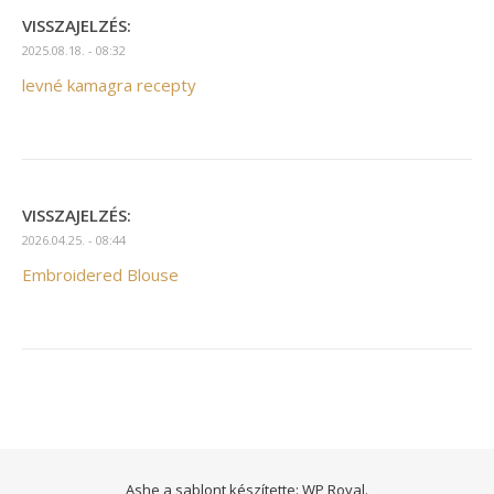
VISSZAJELZÉS:
2025.08.18. - 08:32
levné kamagra recepty
VISSZAJELZÉS:
2026.04.25. - 08:44
Embroidered Blouse
Ashe a sablont készítette:
WP Royal
.