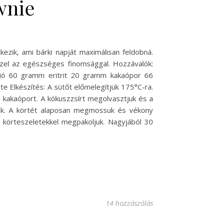
wnie
ezik, ami bárki napját maximálisan feldobná.
zzel az egészséges finomsággal. Hozzávalók:
ó 60 gramm eritrit 20 gramm kakaópor 66
te Elkészítés: A sütőt előmelegítjük 175°C-ra.
a kakaóport. A kókuszzsírt megolvasztjuk és a
rjük. A körtét alaposan megmossuk és vékony
a körteszeletekkel megpakoljuk. Nagyjából 30
14 hozzászólás