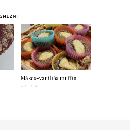
EGNÉZNI
Mákos-vaníliás muffin
2021.03.15.