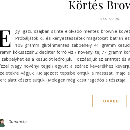
Körtés Bro
2021.09.26.
E
gy igazi, szájban szinte elolvadó mentes brownie követk
Próbáljátok ki, és kényeztessétek magatokat bátran e
108 gramm gluténmentes zabpehely 41 gramm kesudi
ramm kókuszzsír 2 deciliter forró víz / növényi tej 77 gramm kör
 zabpelyhet és a kesudiót leőröljük. Hozzáadjuk az eritritet és 
ízzel (vagy növényi tejjel) együtt a száraz keverékhez keve
zeletekre vágjuk. Kiolajozott tepsibe öntjük a masszát, majd 
erc alatt készre sütjük. (Melegen még kicsit ragadós a tésztája,…
TOVÁBB
Dominika