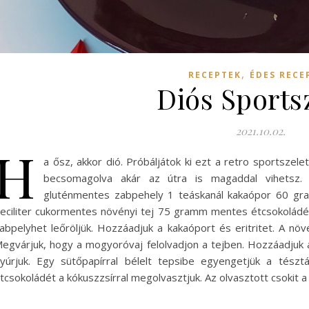
,
RECEPTEK
ÉDES RECE
Diós Sports
2021.10.02.
H
a ősz, akkor dió. Próbáljátok ki ezt a retro sportszelet
becsomagolva akár az útra is magaddal vihetsz
gluténmentes zabpehely 1 teáskanál kakaópor 60 g
eciliter cukormentes növényi tej 75 gramm mentes étcsokoládé 1
abpelyhet leőröljük. Hozzáadjuk a kakaóport és eritritet. A nö
egvárjuk, hogy a mogyoróvaj felolvadjon a tejben. Hozzáadju
yúrjuk. Egy sütőpapírral bélelt tepsibe egyengetjük a tész
tcsokoládét a kókuszzsírral megolvasztjuk. Az olvasztott csokit 