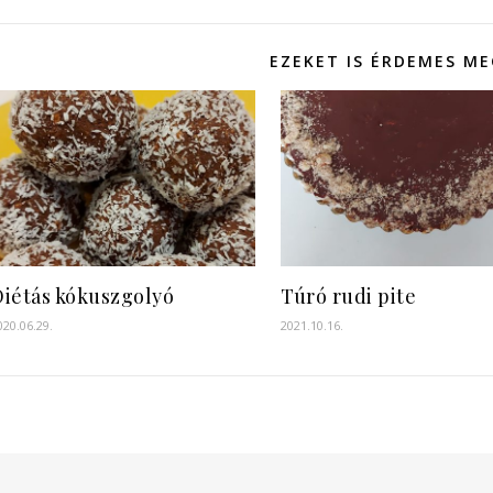
EZEKET IS ÉRDEMES M
Diétás kókuszgolyó
Túró rudi pite
020.06.29.
2021.10.16.