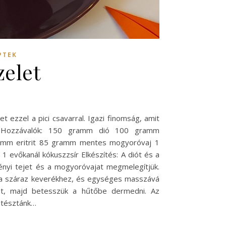
PTEK
zelet
et ezzel a pici csavarral. Igazi finomság, amit
. Hozzávalók: 150 gramm dió 100 gramm
ramm eritrit 85 gramm mentes mogyoróvaj 1
 evőkanál kókuszzsír Elkészítés: A diót és a
vényi tejet és a mogyoróvajat megmelegítjük.
k a száraz keverékhez, és egységes masszává
tát, majd betesszük a hűtőbe dermedni. Az
a tésztánk…