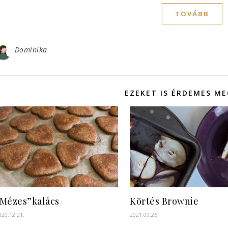
TOVÁBB
Dominika
EZEKET IS ÉRDEMES M
“Mézes”kalács
Körtés Brownie
020.12.21.
2021.09.26.