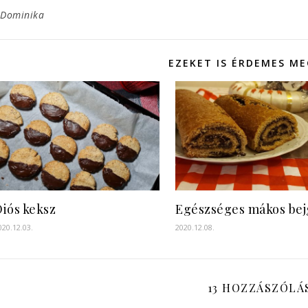
Dominika
EZEKET IS ÉRDEMES M
iós keksz
Egészséges mákos bej
020.12.03.
2020.12.08.
13 HOZZÁSZÓLÁ