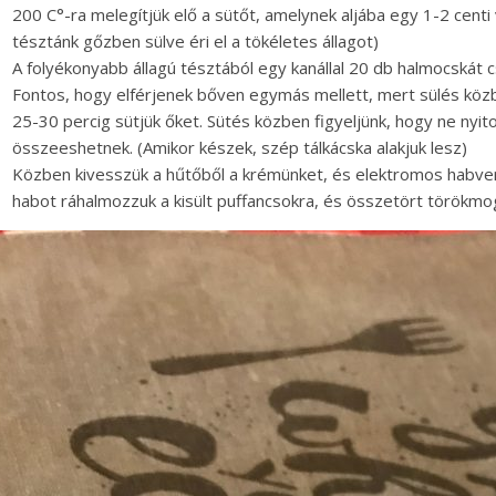
200 C°-ra melegítjük elő a sütőt, amelynek aljába egy 1-2 centi 
tésztánk gőzben sülve éri el a tökéletes állagot)
A folyékonyabb állagú tésztából egy kanállal 20 db halmocskát cs
Fontos, hogy elférjenek bőven egymás mellett, mert sülés kö
25-30 percig sütjük őket. Sütés közben figyeljünk, hogy ne nyit
összeeshetnek. (Amikor készek, szép tálkácska alakjuk lesz)
Közben kivesszük a hűtőből a krémünket, és elektromos habve
habot ráhalmozzuk a kisült puffancsokra, és összetört törökmo