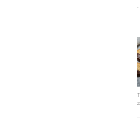
-
D
2