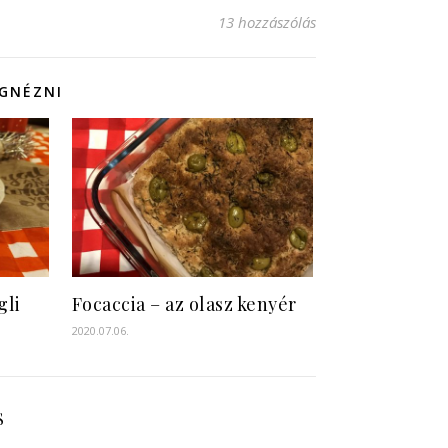
13 hozzászólás
EGNÉZNI
gli
Focaccia – az olasz kenyér
2020.07.06.
S