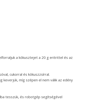
forraljuk a kókusztejet a 20 g eritrittel és az
sóval, cukorral és kókuszzsírral.
ig keverjük, míg szépen el nem válik az edény
álba tesszük, és robotgép segítségével