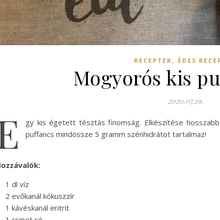
,
RECEPTEK
ÉDES RECE
Mogyorós kis pu
2020.07.29.
E
gy kis égetett tésztás finomság. Elkészítése hosszab
puffancs mindössze 5 gramm szénhidrátot tartalmaz!
ozzávalók:
1 dl víz
2 evőkanál kókuszzír
1 kávéskanál eritrit
1 csipet só