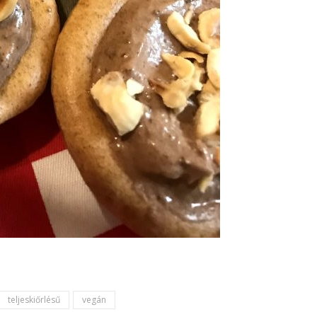
teljeskiőrlésű
vegán