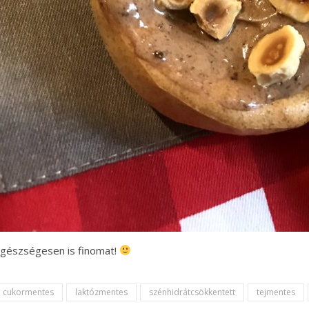
gészségesen is finomat!
cukormentes
laktózmentes
szénhidrátcsökkentett
tejmentes