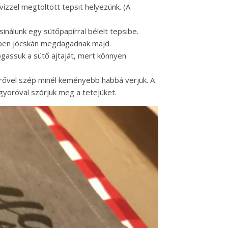
vízzel megtöltött tepsit helyezünk. (A
inálunk egy sütőpapírral bélelt tepsibe.
zben jócskán megdagadnak majd.
ogassuk a sütő ajtaját, mert könnyen
rővel szép minél keményebb habbá verjük. A
gyoróval szórjuk meg a tetejüket.