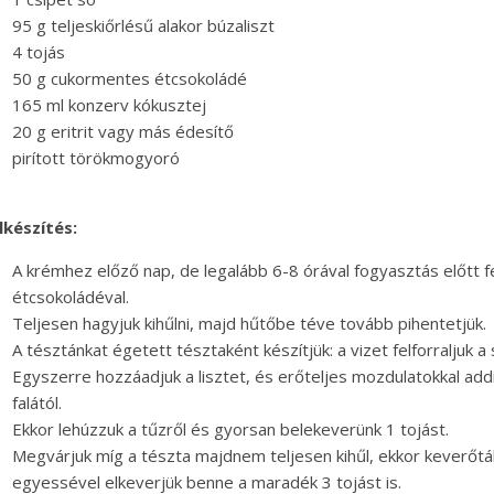
95 g teljeskiőrlésű alakor búzaliszt
4 tojás
50 g cukormentes étcsokoládé
165 ml konzerv kókusztej
20 g eritrit vagy más édesítő
pirított törökmogyoró
lkészítés:
A krémhez előző nap, de legalább 6-8 órával fogyasztás előtt fel
étcsokoládéval.
Teljesen hagyjuk kihűlni, majd hűtőbe téve tovább pihentetjük.
A tésztánkat égetett tésztaként készítjük: a vizet felforraljuk a 
Egyszerre hozzáadjuk a lisztet, és erőteljes mozdulatokkal add
falától.
Ekkor lehúzzuk a tűzről és gyorsan belekeverünk 1 tojást.
Megvárjuk míg a tészta majdnem teljesen kihűl, ekkor keverőt
egyessével elkeverjük benne a maradék 3 tojást is.