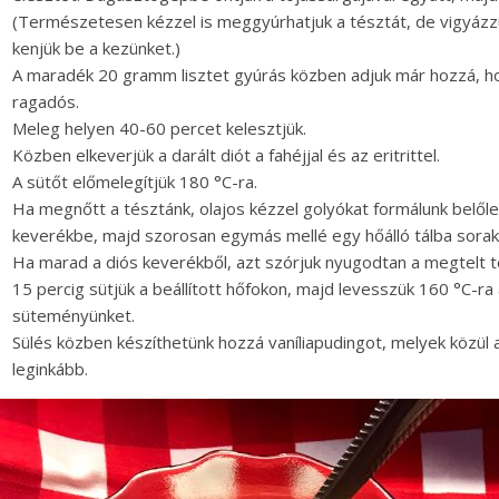
(Természetesen kézzel is meggyúrhatjuk a tésztát, de vigyázzu
kenjük be a kezünket.)
A maradék 20 gramm lisztet gyúrás közben adjuk már hozzá, 
ragadós.
Meleg helyen 40-60 percet kelesztjük.
Közben elkeverjük a darált diót a fahéjjal és az eritrittel.
A sütőt előmelegítjük 180 °C-ra.
Ha megnőtt a tésztánk, olajos kézzel golyókat formálunk belől
keverékbe, majd szorosan egymás mellé egy hőálló tálba sorak
Ha marad a diós keverékből, azt szórjuk nyugodtan a megtelt t
15 percig sütjük a beállított hőfokon, majd levesszük 160 °C-ra
süteményünket.
Sülés közben készíthetünk hozzá vaníliapudingot, melyek közül 
leginkább.