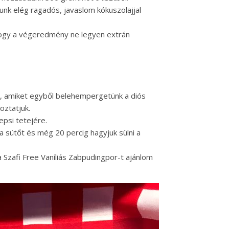
nk elég ragadós, javaslom kókuszolajjal
hogy a végeredmény ne legyen extrán
e, amiket egyből belehempergetünk a diós
oztatjuk.
epsi tetejére.
 a sütőt és még 20 percig hagyjuk sülni a
a Szafi Free Vaníliás Zabpudingpor-t ajánlom