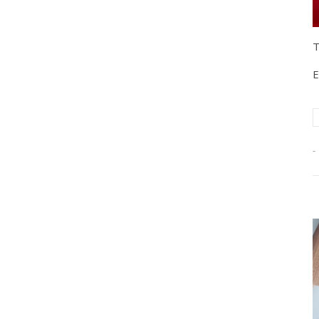
T
E
-