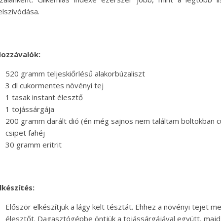
elszívódása.
ozzávalók:
520 gramm teljeskiőrlésű alakorbúzaliszt
3 dl cukormentes növényi tej
1 tasak instant élesztő
1 tojássárgája
200 gramm darált dió (én még sajnos nem találtam boltokban 
csipet fahéj
30 gramm eritrit
lkészítés:
Először elkészítjük a lágy kelt tésztát. Ehhez a növényi tejet 
élesztőt. Dagasztógépbe öntjük a tojássárgájával együtt, maj