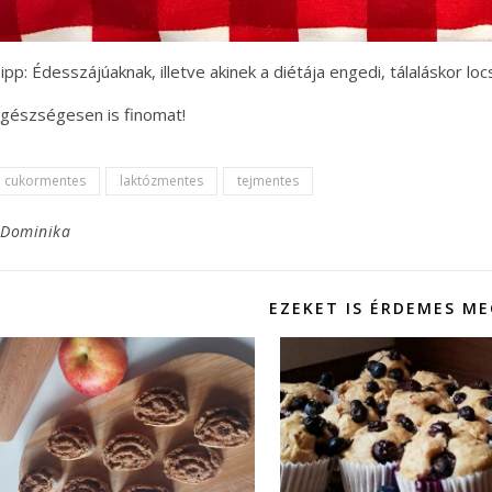
ipp: Édesszájúaknak, illetve akinek a diétája engedi, tálaláskor l
gészségesen is finomat!
cukormentes
laktózmentes
tejmentes
Dominika
EZEKET IS ÉRDEMES M