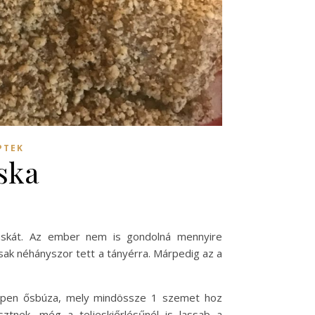
PTEK
ska
uskát. Az ember nem is gondolná mennyire
csak néhányszor tett a tányérra. Márpedig az a
képpen ősbúza, mely mindössze 1 szemet hoz
sztnek, még a teljeskiőrlésűnél is lassab a