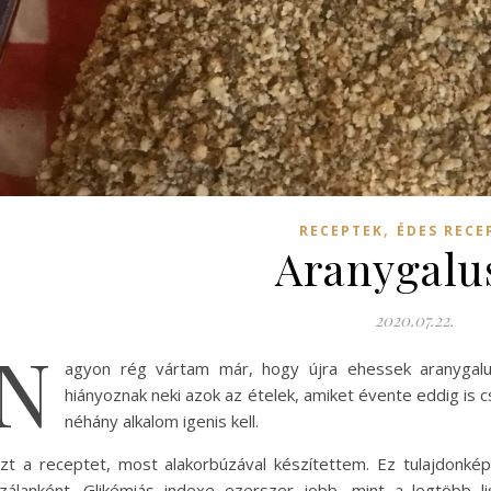
,
RECEPTEK
ÉDES RECE
Aranygalu
2020.07.22.
N
agyon rég vártam már, hogy újra ehessek aranygal
hiányoznak neki azok az ételek, amiket évente eddig is 
néhány alkalom igenis kell.
zt a receptet, most alakorbúzával készítettem. Ez tulajdon
zálanként. Glikémiás indexe ezerszer jobb, mint a legtöbb li