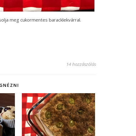
ocsolja meg cukormentes baracklekvárral.
14 hozzászólás
EGNÉZNI