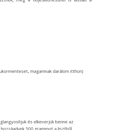
cukormenteset, magamnak darálom itthon)
meglangyosítjuk és elkeverjük benne az
d hozzáadunk 500 grammot a lisztből.