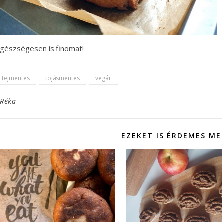
gészségesen is finomat!
tejmentes
tojásmentes
vegán
Réka
EZEKET IS ÉRDEMES M