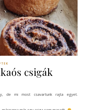
PTEK
kaós csigák
y, de mi most csavartunk rajta egyet.
tt, másnapra már egy csiga sem maradt..