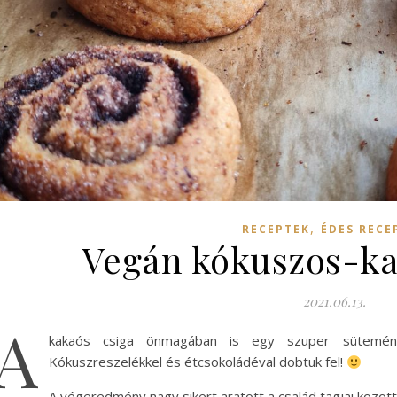
,
RECEPTEK
ÉDES RECE
Vegán kókuszos-ka
2021.06.13.
A
kakaós csiga önmagában is egy szuper sütemén
Kókuszreszelékkel és étcsokoládéval dobtuk fel!
A végeredmény nagy sikert aratott a család tagjai közö