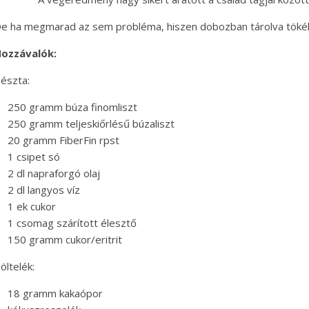
e ha megmarad az sem probléma, hiszen dobozban tárolva tökélet
ozzávalók:
észta:
250 gramm búza finomliszt
250 gramm teljeskiőrlésű búzaliszt
20 gramm FiberFin rpst
1 csipet só
2 dl napraforgó olaj
2 dl langyos víz
1 ek cukor
1 csomag szárított élesztő
150 gramm cukor/eritrit
öltelék:
18 gramm kakaópor