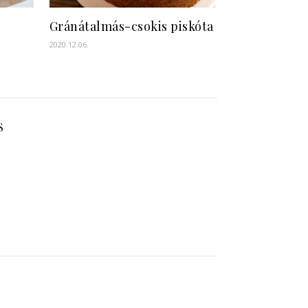
Gránátalmás-csokis piskóta
2020.12.06.
S