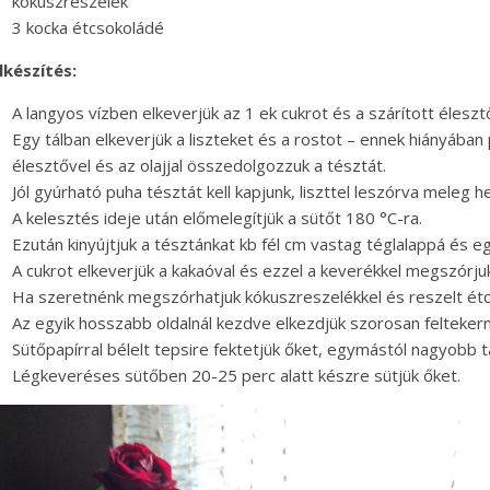
kókuszreszelék
3 kocka étcsokoládé
lkészítés:
A langyos vízben elkeverjük az 1 ek cukrot és a szárított éleszt
Egy tálban elkeverjük a liszteket és a rostot – ennek hiányában p
élesztővel és az olajjal összedolgozzuk a tésztát.
Jól gyúrható puha tésztát kell kapjunk, liszttel leszórva meleg h
A kelesztés ideje után előmelegítjük a sütőt 180 °C-ra.
Ezután kinyújtjuk a tésztánkat kb fél cm vastag téglalappá és egy
A cukrot elkeverjük a kakaóval és ezzel a keverékkel megszórjuk 
Ha szeretnénk megszórhatjuk kókuszreszelékkel és reszelt étcs
Az egyik hosszabb oldalnál kezdve elkezdjük szorosan feltekerni
Sütőpapírral bélelt tepsire fektetjük őket, egymástól nagyobb t
Légkeveréses sütőben 20-25 perc alatt készre sütjük őket.