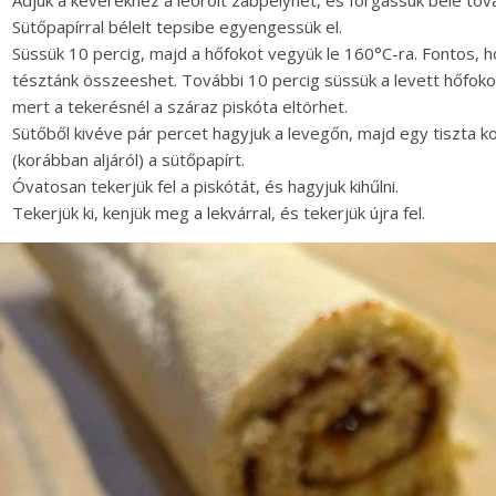
Sütőpapírral bélelt tepsibe egyengessük el.
Süssük 10 percig, majd a hőfokot vegyük le 160°C-ra. Fontos, h
tésztánk összeeshet. További 10 percig süssük a levett hőfokon.
mert a tekerésnél a száraz piskóta eltörhet.
Sütőből kivéve pár percet hagyjuk a levegőn, majd egy tiszta ko
(korábban aljáról) a sütőpapírt.
Óvatosan tekerjük fel a piskótát, és hagyjuk kihűlni.
Tekerjük ki, kenjük meg a lekvárral, és tekerjük újra fel.