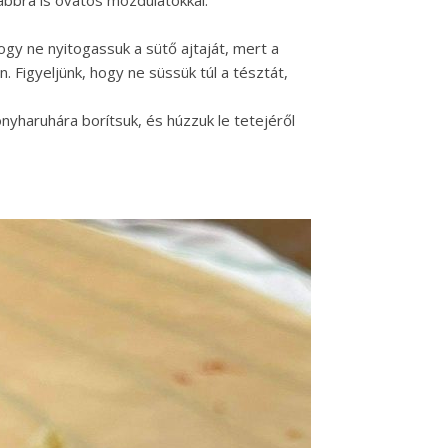
ogy ne nyitogassuk a sütő ajtaját, mert a
 Figyeljünk, hogy ne süssük túl a tésztát,
nyharuhára borítsuk, és húzzuk le tetejéről