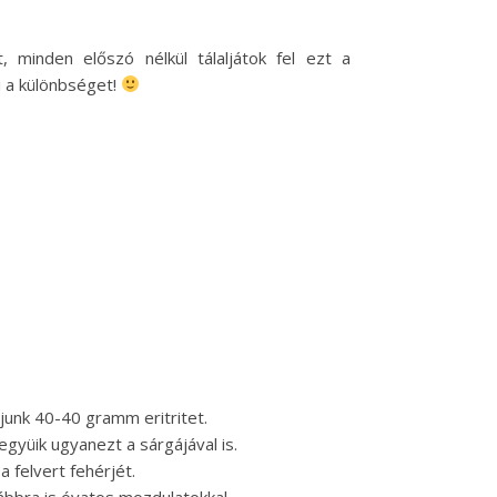
minden előszó nélkül tálaljátok fel ezt a
i a különbséget!
junk 40-40 gramm eritritet.
gyüik ugyanezt a sárgájával is.
 felvert fehérjét.
ábbra is óvatos mozdulatokkal.