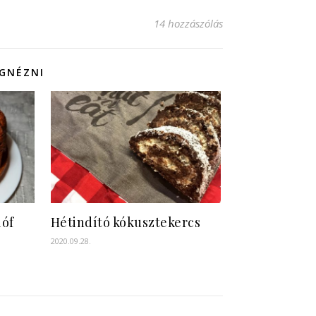
14 hozzászólás
EGNÉZNI
lóf
Hétindító kókusztekercs
2020.09.28.