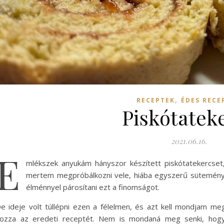
,
RECEPTEK
ÉDES RECE
Piskótatek
2021.06.16.
E
mlékszek anyukám hányszor készített piskótatekercse
mertem megpróbálkozni vele, hiába egyszerű sütemény
élménnyel párosítani ezt a finomságot.
e ideje volt túllépni ezen a félelmen, és azt kell mondjam me
ozza az eredeti receptét. Nem is mondaná meg senki, hog