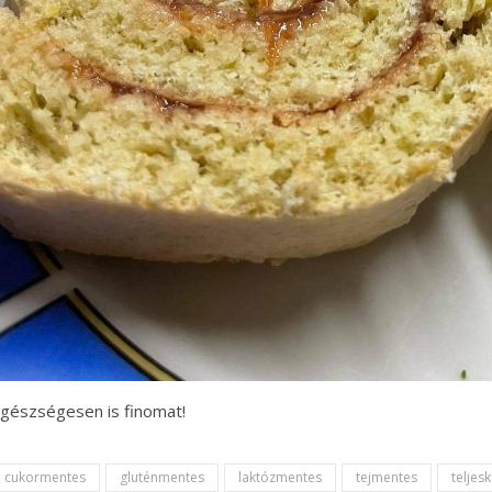
gészségesen is finomat!
cukormentes
gluténmentes
laktózmentes
tejmentes
teljesk