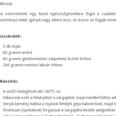
áltozat.
a szeretnétek egy kissé egészségesebbre fogni a családot, 
üteményt nekik, ígérjük nagy sikere lesz, és észre se fogják venn
ozzávalók:
5 db tojás
80 gramm eritrit
80 gramm gluténmentes zabpehely lisztté őrölve
200 gramm mentes lekvár tölteni
lkészítés:
A sütőt melegítsük elő 180°C-ra.
Válasszuk szét a fehérjéket a sárgájától, majd mindkettőhöz ad
Verjük kemény habbá a tojások fehéjét gépi habverővel, majd te
Óvatosan (spatulával) forgassuk a sárgájába kisebb adagokban a
Adjuk a keverékhez a leőrölt zabpelyhet, és forgassuk bele tov