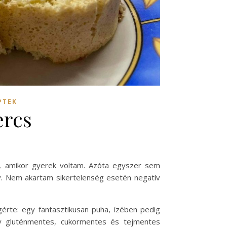
PTEK
ercs
t, amikor gyerek voltam. Azóta egyszer sem
. Nem akartam sikertelenség esetén negatív
gérte: egy fantasztikusan puha, ízében pedig
y gluténmentes, cukormentes és tejmentes