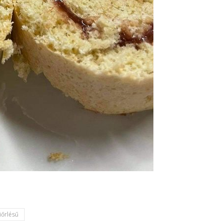
iőrlésű