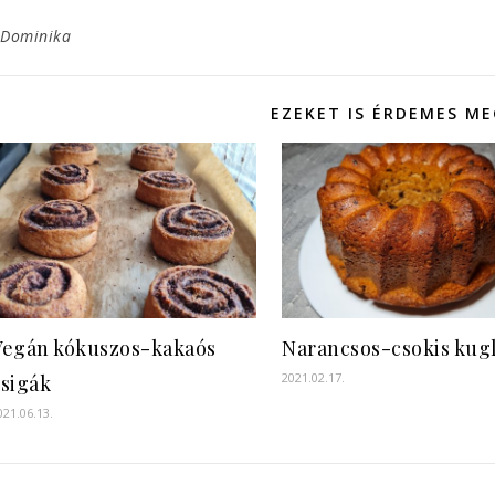
Dominika
EZEKET IS ÉRDEMES M
Vegán kókuszos-kakaós
Narancsos-csokis kug
2021.02.17.
csigák
021.06.13.