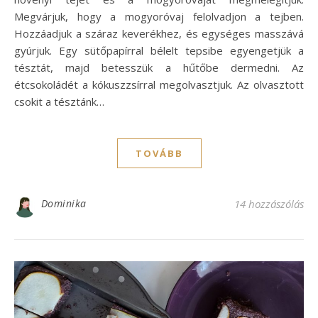
Megvárjuk, hogy a mogyoróvaj felolvadjon a tejben.
Hozzáadjuk a száraz keverékhez, és egységes masszává
gyúrjuk. Egy sütőpapírral bélelt tepsibe egyengetjük a
tésztát, majd betesszük a hűtőbe dermedni. Az
étcsokoládét a kókuszzsírral megolvasztjuk. Az olvasztott
csokit a tésztánk…
TOVÁBB
Dominika
14 hozzászólás