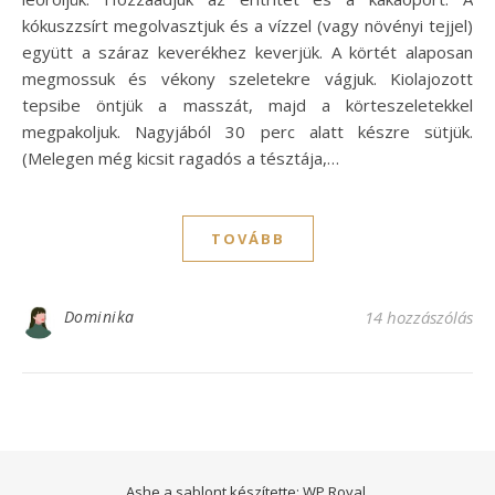
kókuszzsírt megolvasztjuk és a vízzel (vagy növényi tejjel)
együtt a száraz keverékhez keverjük. A körtét alaposan
megmossuk és vékony szeletekre vágjuk. Kiolajozott
tepsibe öntjük a masszát, majd a körteszeletekkel
megpakoljuk. Nagyjából 30 perc alatt készre sütjük.
(Melegen még kicsit ragadós a tésztája,…
TOVÁBB
Dominika
14 hozzászólás
Ashe a sablont készítette:
WP Royal
.