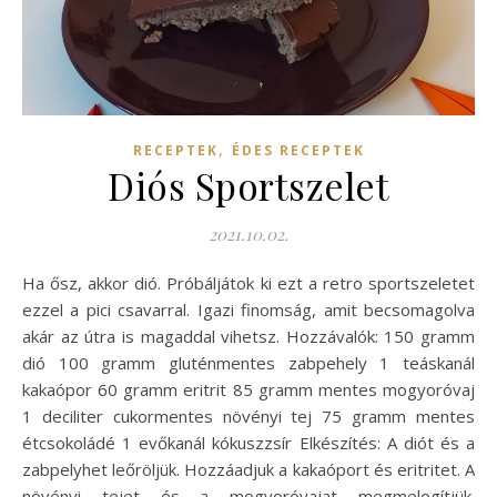
,
RECEPTEK
ÉDES RECEPTEK
Diós Sportszelet
2021.10.02.
Ha ősz, akkor dió. Próbáljátok ki ezt a retro sportszeletet
ezzel a pici csavarral. Igazi finomság, amit becsomagolva
akár az útra is magaddal vihetsz. Hozzávalók: 150 gramm
dió 100 gramm gluténmentes zabpehely 1 teáskanál
kakaópor 60 gramm eritrit 85 gramm mentes mogyoróvaj
1 deciliter cukormentes növényi tej 75 gramm mentes
étcsokoládé 1 evőkanál kókuszzsír Elkészítés: A diót és a
zabpelyhet leőröljük. Hozzáadjuk a kakaóport és eritritet. A
növényi tejet és a mogyoróvajat megmelegítjük.