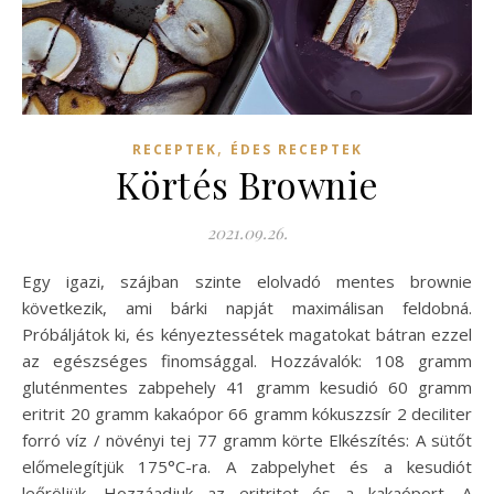
,
RECEPTEK
ÉDES RECEPTEK
Körtés Brownie
2021.09.26.
Egy igazi, szájban szinte elolvadó mentes brownie
következik, ami bárki napját maximálisan feldobná.
Próbáljátok ki, és kényeztessétek magatokat bátran ezzel
az egészséges finomsággal. Hozzávalók: 108 gramm
gluténmentes zabpehely 41 gramm kesudió 60 gramm
eritrit 20 gramm kakaópor 66 gramm kókuszzsír 2 deciliter
forró víz / növényi tej 77 gramm körte Elkészítés: A sütőt
előmelegítjük 175°C-ra. A zabpelyhet és a kesudiót
leőröljük. Hozzáadjuk az eritritet és a kakaóport. A