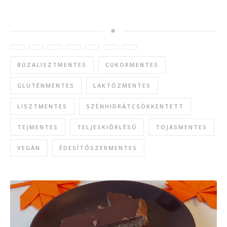
#
BÚZALISZTMENTES
CUKORMENTES
GLUTÉNMENTES
LAKTÓZMENTES
LISZTMENTES
SZÉNHIDRÁTCSÖKKENTETT
TEJMENTES
TELJESKIŐRLÉSŰ
TOJÁSMENTES
VEGÁN
ÉDESÍTŐSZERMENTES