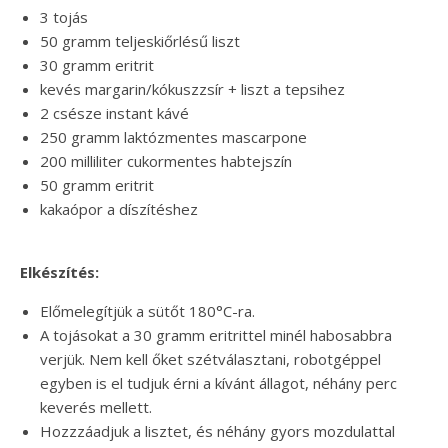
3 tojás
50 gramm teljeskiőrlésű liszt
30 gramm eritrit
kevés margarin/kókuszzsír + liszt a tepsihez
2 csésze instant kávé
250 gramm laktózmentes mascarpone
200 milliliter cukormentes habtejszín
50 gramm eritrit
kakaópor a díszítéshez
Elkészítés:
Előmelegítjük a sütőt 180°C-ra.
A tojásokat a 30 gramm eritrittel minél habosabbra
verjük. Nem kell őket szétválasztani, robotgéppel
egyben is el tudjuk érni a kívánt állagot, néhány perc
keverés mellett.
Hozzzáadjuk a lisztet, és néhány gyors mozdulattal