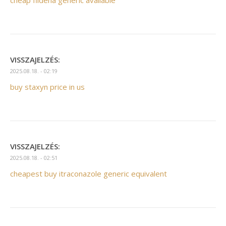
cheap fildena generic available
VISSZAJELZÉS:
2025.08.18. - 02:19
buy staxyn price in us
VISSZAJELZÉS:
2025.08.18. - 02:51
cheapest buy itraconazole generic equivalent