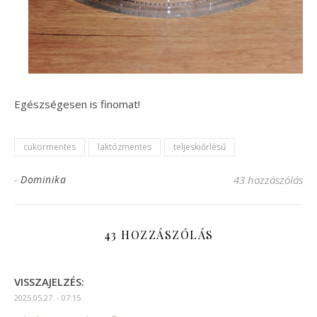
Egészségesen is finomat!
cukormentes
laktózmentes
teljeskiőrlésű
-
Dominika
43 hozzászólás
43 HOZZÁSZÓLÁS
VISSZAJELZÉS:
2025.05.27. - 07:15