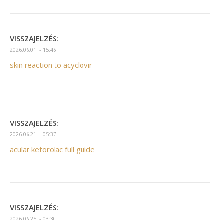
VISSZAJELZÉS:
2026.06.01. - 15:45
skin reaction to acyclovir
VISSZAJELZÉS:
2026.06.21. - 05:37
acular ketorolac full guide
VISSZAJELZÉS:
2026.06.25. - 03:30