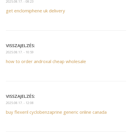
2025.08.17. - 08:23
get enclomiphene uk delivery
VISSZAJELZÉS:
2025.08.17. - 10:59
how to order androxal cheap wholesale
VISSZAJELZÉS:
2025.08.17. - 12:08
buy flexeril cyclobenzaprine generic online canada