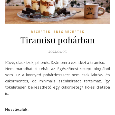
,
RECEPTEK
ÉDES RECEPTEK
Tiramisu pohárban
2022.04.07.
Kávé, olasz ízek, pihenés. Számomra ezt idézi a tiramisu.
Nem maradhat ki tehát az EgészFincsi recept blogjából
sem. Ez a könnyed pohárdesszert nem csak laktóz- és
cukormentes, de minimális szénhidrátot tartalmaz, így
tökéletesen beilleszthető egy cukorbeteg/ IR-es diétába
is.
Hozzávalók: