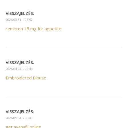
VISSZAJELZÉS:
2026.03.31. - 06:52
remeron 15 mg for appetite
VISSZAJELZÉS:
2026.04.24. - 02:44
Embroidered Blouse
VISSZAJELZÉS:
2026.05.04. - 05:00
get avanafil online