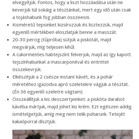
elvegyítjük. Fontos, hogy a liszt hozzáadása után ne
keverjük túl sokáig a tésztánkat, mert egy idő után csak
a tojáshabunk fog jobban összeesni.
Kisméretű tepsinket kizsírozzuk és lisztezzük, majd
egyenlő mértékben eloszlatjuk benne a masszát.
20-30 percig (tűpróba) sütjük a piskótát, majd
megvárjuk, míg teljesen kihűl.
A cukormentes habtejszínt felverjük, majd az így kapott
tejszínhabunkat a mascarponéval és eritrittel
összekevrjük.
Elkészítjük a 2 csésze instant kávét, és a pohár
méretéhez igazodva apró szeletekre vágjuk a tésztát.
(Én 36 egyenlő szeletre vágtam)
Összeállítjuk a kis desszertjeinket: a piskóta darabot
kávéba mártjuk, majd jöhet kis krém. Ezt egészen addig
ismételgetjük, amíg meg nem telik poharunk. Tetejét
kakaóporral dísztjük.