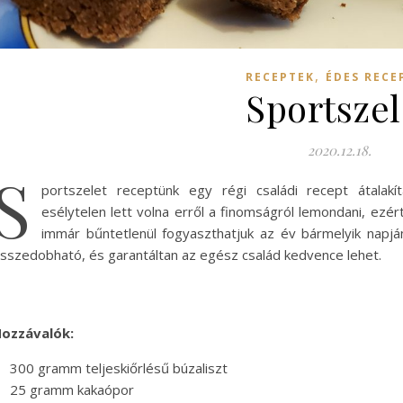
,
RECEPTEK
ÉDES RECE
Sportszel
2020.12.18.
S
portszelet receptünk egy régi családi recept átalakí
esélytelen lett volna erről a finomságról lemondani, ezért
immár bűntetlenül fogyaszthatjuk az év bármelyik napjá
sszedobható, és garantáltan az egész család kedvence lehet.
ozzávalók:
300 gramm teljeskiőrlésű búzaliszt
25 gramm kakaópor