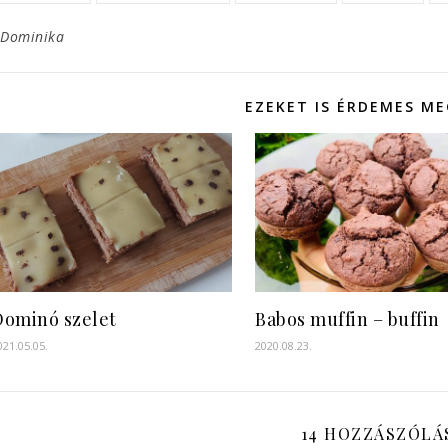
Dominika
EZEKET IS ÉRDEMES M
Dominó szelet
Babos muffin – buffin
021.05.05.
2020.08.23.
14 HOZZÁSZÓLÁ