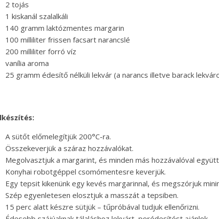
2 tojás
1 kiskanál szalalkáli
140 gramm laktózmentes margarin
100 milliliter frissen facsart narancslé
200 milliliter forró víz
vanília aroma
25 gramm édesítő nélküli lekvár (a narancs illetve barack lekvár
lkészítés:
A sütőt előmelegítjük 200°C-ra.
Összekeverjük a száraz hozzávalókat.
Megolvasztjuk a margarint, és minden más hozzávalóval együtt 
Konyhai robotgéppel csomómentesre keverjük.
Egy tepsit kikenünk egy kevés margarinnal, és megszórjuk minimá
Szép egyenletesen elosztjuk a masszát a tepsiben.
15 perc alatt készre sütjük – tűpróbával tudjuk ellenőrizni.
Édesebb szájúaknak tálaláshoz lekvárt, porédesítést ajánlok.