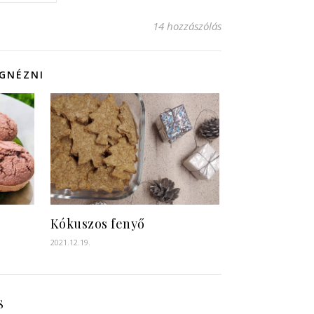
14 hozzászólás
EGNÉZNI
Kókuszos fenyő
2021.12.19.
S