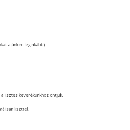
okat ajánlom leginkább)
a lisztes keverékünkhöz öntjük.
lisan liszttel.