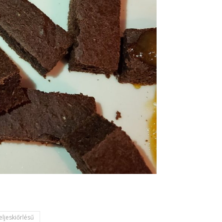
eljeskiőrlésű