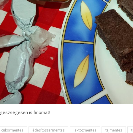
gészségesen is finomat!
cukormentes
édesítőszermentes
laktózmentes
tejmentes
t