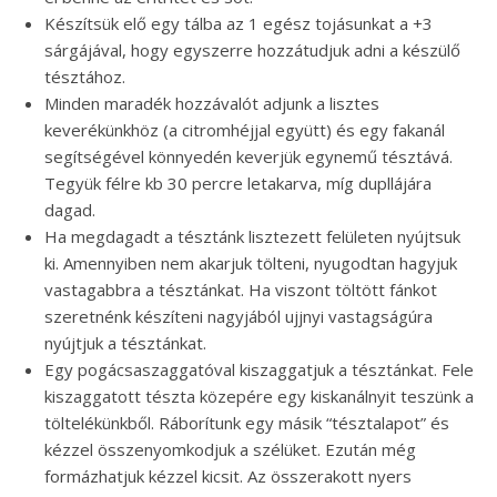
Készítsük elő egy tálba az 1 egész tojásunkat a +3
sárgájával, hogy egyszerre hozzátudjuk adni a készülő
tésztához.
Minden maradék hozzávalót adjunk a lisztes
keverékünkhöz (a citromhéjjal együtt) és egy fakanál
segítségével könnyedén keverjük egynemű tésztává.
Tegyük félre kb 30 percre letakarva, míg dupllájára
dagad.
Ha megdagadt a tésztánk lisztezett felületen nyújtsuk
ki. Amennyiben nem akarjuk tölteni, nyugodtan hagyjuk
vastagabbra a tésztánkat. Ha viszont töltött fánkot
szeretnénk készíteni nagyjából ujjnyi vastagságúra
nyújtjuk a tésztánkat.
Egy pogácsaszaggatóval kiszaggatjuk a tésztánkat. Fele
kiszaggatott tészta közepére egy kiskanálnyit teszünk a
töltelékünkből. Ráborítunk egy másik “tésztalapot” és
kézzel összenyomkodjuk a szélüket. Ezután még
formázhatjuk kézzel kicsit. Az összerakott nyers