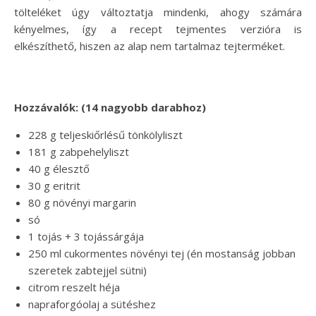
tölteléket úgy változtatja mindenki, ahogy számára
kényelmes, így a recept tejmentes verzióra is
elkészíthető, hiszen az alap nem tartalmaz tejterméket.
Hozzávalók: (14 nagyobb darabhoz)
228 g teljeskiőrlésű tönkölyliszt
181 g zabpehelyliszt
40 g élesztő
30 g eritrit
80 g növényi margarin
só
1 tojás + 3 tojássárgája
250 ml cukormentes növényi tej (én mostanság jobban
szeretek zabtejjel sütni)
citrom reszelt héja
napraforgóolaj a sütéshez