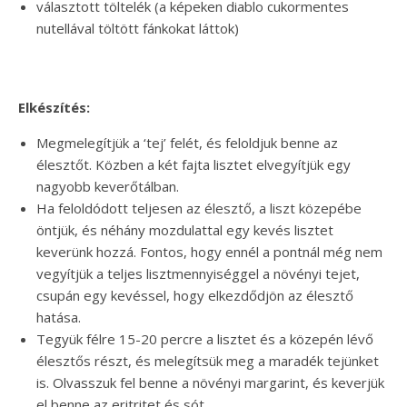
választott töltelék (a képeken diablo cukormentes
nutellával töltött fánkokat láttok)
Elkészítés:
Megmelegítjük a ‘tej’ felét, és feloldjuk benne az
élesztőt. Közben a két fajta lisztet elvegyítjük egy
nagyobb keverőtálban.
Ha feloldódott teljesen az élesztő, a liszt közepébe
öntjük, és néhány mozdulattal egy kevés lisztet
keverünk hozzá. Fontos, hogy ennél a pontnál még nem
vegyítjük a teljes lisztmennyiséggel a növényi tejet,
csupán egy kevéssel, hogy elkezdődjön az élesztő
hatása.
Tegyük félre 15-20 percre a lisztet és a közepén lévő
élesztős részt, és melegítsük meg a maradék tejünket
is. Olvasszuk fel benne a növényi margarint, és keverjük
el benne az eritritet és sót.