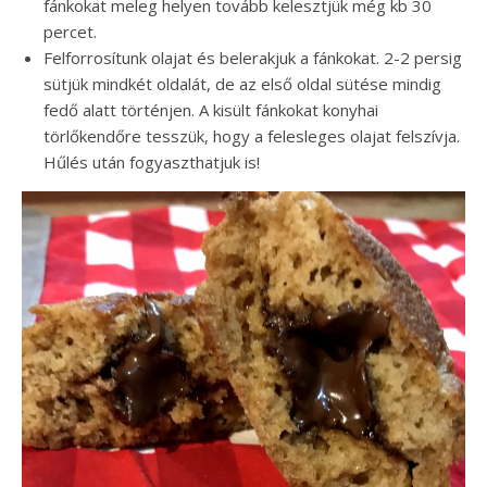
fánkokat meleg helyen tovább kelesztjük még kb 30
percet.
Felforrosítunk olajat és belerakjuk a fánkokat. 2-2 persig
sütjük mindkét oldalát, de az első oldal sütése mindig
fedő alatt történjen. A kisült fánkokat konyhai
törlőkendőre tesszük, hogy a felesleges olajat felszívja.
Hűlés után fogyaszthatjuk is!