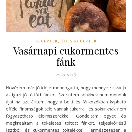
,
RECEPTEK
ÉDES RECEPTEK
Vasárnapi cukormentes
fánk
2020.10.18.
Nővérem már jó ideje mondogatta, hogy mennyire kívánja
az igazi jó töltött fánkot. Szerintem senkinek nem mondok
újat ha azt állítom, hogy a bolti és fánkozókban kapható
efféle finomságok tele vannak cukorral, és sokunknak nem
fogyasztható élelmiszerekkel. Gondoltam egyet és
megkreáltam a tökéletes töltött fánkot, teljeskiőrlésű
lisztből, és cukormentes töltelékkel. Természetesen a