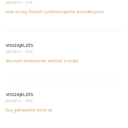
2025.08.17. - 12:03
how to buy flexeril cyclobenzaprine australia price
VISSZAJELZÉS:
2025.08.17. - 13:37
discount dutasteride without a script
VISSZAJELZÉS:
2025.08.17. - 14:02
buy gabapentin price uk