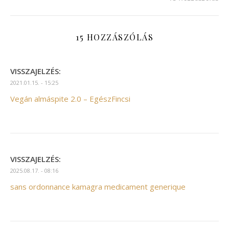
15 HOZZÁSZÓLÁS
VISSZAJELZÉS:
2021.01.15. - 15:25
Vegán almáspite 2.0 – EgészFincsi
VISSZAJELZÉS:
2025.08.17. - 08:16
sans ordonnance kamagra medicament generique