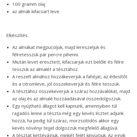
100 gramm olaj
az almák kifacsart leve
Elkészítés:
Az almákat megpucoljuk, majd lereszeljük és
félretesszük pár percre pihenni.
Miután levet eresztett, kifacsarjuk ezt belőle és félre
tesszük az almalét a tésztához.
A reszelt almához hozzákeverjük a fahéjat, az édesítőt
és a citromleve, jól összekeverjük és félre tesszük.
A tésztához összekeverjük a száraz hozzávalókat, majd
az olaj és az almalé hozzáadásával összedolgozzuk.
Egy nyújtható állagot kell kapnunk, amennyiben túl
ragadós lenne a tészta még egy kevés lisztet adjunk
hozzá, ha pedig túl száraz, morzsolódós akkor egy
kevés növényi tejjel dolgozzuk megfelelő állagúvá.
A tésztát kettévágjuk, minkét felét kinyújtjuk. Az egyik