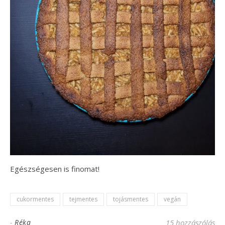
Egészségesen is finomat!
cukormentes
tejmentes
tojásmentes
vegán
-
Réka
15 hozzászólás