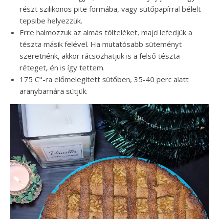
részt szilikonos pite formába, vagy sütőpapírral bélelt
tepsibe helyezzük.
Erre halmozzuk az almás tölteléket, majd lefedjük a
tészta másik felével. Ha mutatósabb süteményt
szeretnénk, akkor rácsozhatjuk is a felső tészta
réteget, én is így tettem.
175 C°-ra előmelegített sütőben, 35-40 perc alatt
aranybarnára sütjük.