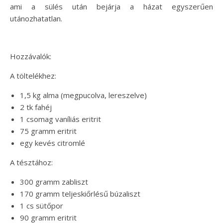
ami a sülés után bejárja a házat egyszerűen
utánozhatatlan.
Hozzávalók:
A töltelékhez:
1,5 kg alma (megpucolva, lereszelve)
2 tk fahéj
1 csomag vaníliás eritrit
75 gramm eritrit
egy kevés citromlé
A tésztához:
300 gramm zabliszt
170 gramm teljeskiőrlésű búzaliszt
1 cs sütőpor
90 gramm eritrit