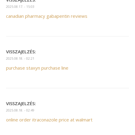
2025.08.17. - 15:03
canadian pharmacy gabapentin reviews
VISSZAJELZÉS:
2025.08.18. - 02:21
purchase staxyn purchase line
VISSZAJELZÉS:
2025.08.18. - 02:49
online order itraconazole price at walmart