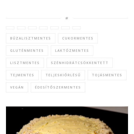
#
BÚZALISZTMENTES
CUKORMENTES
GLUTÉNMENTES
LAKTÓZMENTES
LISZTMENTES
SZÉNHIDRÁTCSÖKKENTETT
TEJMENTES
TELJESKIŐRLÉSŰ
TOJÁSMENTES
VEGÁN
ÉDESÍTŐSZERMENTES