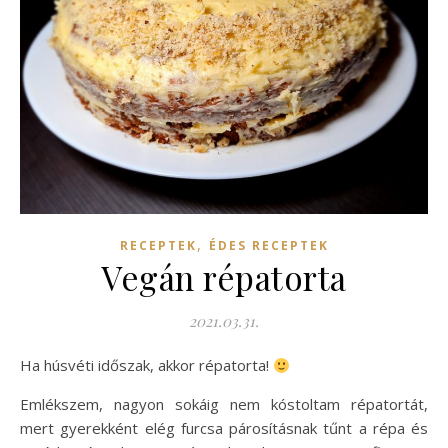
,
RECEPTEK
ÉDES RECEPTEK
Vegán répatorta
2021.03.31.
Ha húsvéti időszak, akkor répatorta!
Emlékszem, nagyon sokáig nem kóstoltam répatortát,
mert gyerekként elég furcsa párosításnak tűnt a répa és