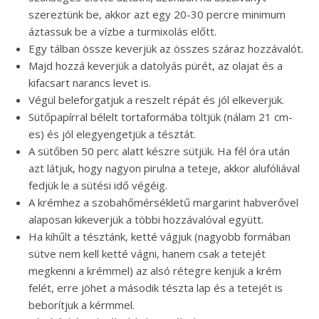
szereztünk be, akkor azt egy 20-30 percre minimum
áztassuk be a vízbe a turmixolás előtt.
Egy tálban össze keverjük az összes száraz hozzávalót.
Majd hozzá keverjük a datolyás pürét, az olajat és a
kifacsart narancs levet is.
Végül beleforgatjuk a reszelt répát és jól elkeverjük.
Sütőpapírral bélelt tortaformába töltjük (nálam 21 cm-
es) és jól elegyengetjük a tésztát.
A sütőben 50 perc alatt készre sütjük. Ha fél óra után
azt látjuk, hogy nagyon pirulna a teteje, akkor alufóliával
fedjük le a sütési idő végéig.
A krémhez a szobahőmérsékletű margarint habverővel
alaposan kikeverjük a többi hozzávalóval együtt.
Ha kihűlt a tésztánk, ketté vágjuk (nagyobb formában
sütve nem kell ketté vágni, hanem csak a tetejét
megkenni a krémmel) az alsó rétegre kenjük a krém
felét, erre jöhet a második tészta lap és a tetejét is
beborítjuk a kérmmel.