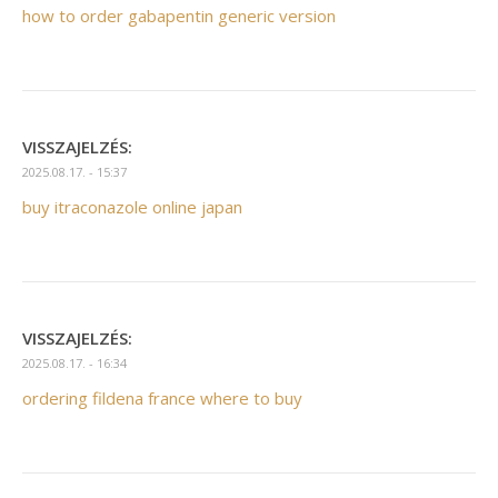
how to order gabapentin generic version
VISSZAJELZÉS:
2025.08.17. - 15:37
buy itraconazole online japan
VISSZAJELZÉS:
2025.08.17. - 16:34
ordering fildena france where to buy