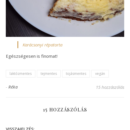
Karácsonyi répatorta
Egészségesen is finomat!
laktózmentes
tejmentes
tojásmentes
vegán
-
Réka
15 hozzászólás
15 HOZZÁSZÓLÁS
VISSZAJELZÉS: