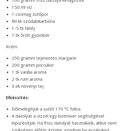
100 gramm friss datolya kimagozva
150 ml víz
1 csomag sütőpor
fél kk szódabikarbóna
1-5 tk fahéj
1 tk őrölt gyömbér
Krém:
250 gramm tejmentes margarin
200 gramm porcukor
1 tk vanília aroma
2 tk rum aroma
3 ek növényi tej
Elkészítés:
Előmelegítjük a sütőt 170 °C fokra.
A datolyát a vízzel egy botmixer segítségével
lepürésítjük. Ha friss datolyát használunk, akkor nem
szükséges előtte áztatni, azonban ha aszalványt