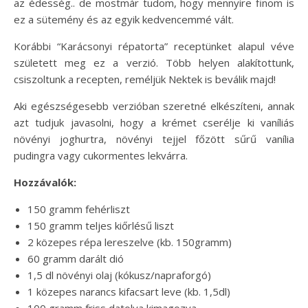
az édesség.. de mostmár tudom, hogy mennyire finom is
ez a sütemény és az egyik kedvencemmé vált.
Korábbi “Karácsonyi répatorta” receptünket alapul véve
született meg ez a verzió. Több helyen alakítottunk,
csiszoltunk a recepten, reméljük Nektek is beválik majd!
Aki egészségesebb verzióban szeretné elkészíteni, annak
azt tudjuk javasolni, hogy a krémet cserélje ki vaníliás
növényi joghurtra, növényi tejjel főzött sűrű vanília
pudingra vagy cukormentes lekvárra.
Hozzávalók:
150 gramm fehérliszt
150 gramm teljes kiőrlésű liszt
2 közepes répa lereszelve (kb. 150gramm)
60 gramm darált dió
1,5 dl növényi olaj (kókusz/napraforgó)
1 közepes narancs kifacsart leve (kb. 1,5dl)